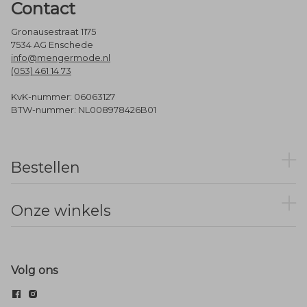
Contact
Gronausestraat 1175
7534 AG Enschede
info@mengermode.nl
(053) 461 14 73
KvK-nummer: 06063127
BTW-nummer: NL008978426B01
Bestellen
Onze winkels
Volg ons