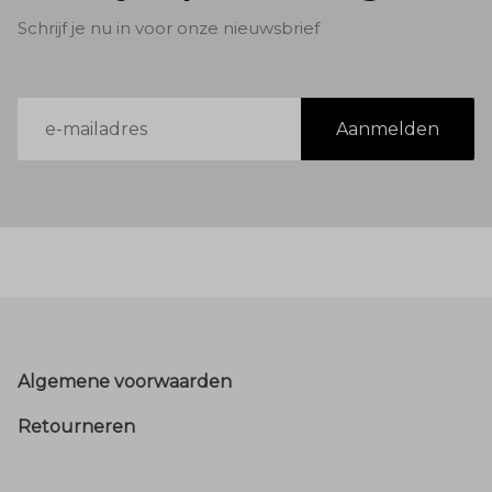
Schrijf je nu in voor onze nieuwsbrief
E-
Aanmelden
mailadres
Footer
Algemene voorwaarden
Retourneren