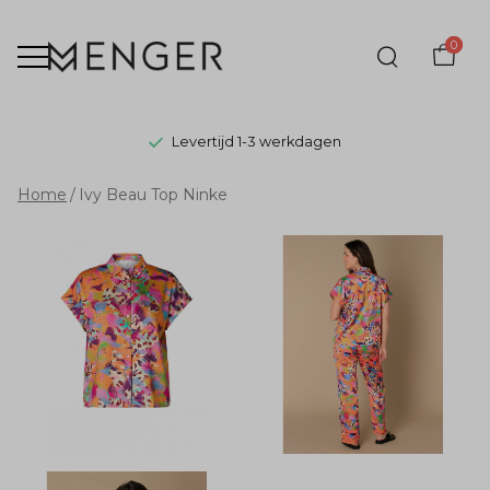
0
Levertijd 1-3 werkdagen
Ivy
Home
Ivy Beau Top Ninke
Beau
Top
Ninke
-
Menger