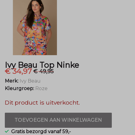
Mode
Ivy Beau Top Ninke
€ 34,97
€ 49,95
Merk:
Ivy Beau
Kleurgroep:
Roze
Dit product is uitverkocht.
TOEVOEGEN AAN WINKELWAGEN
Gratis bezorgd vanaf 59,-