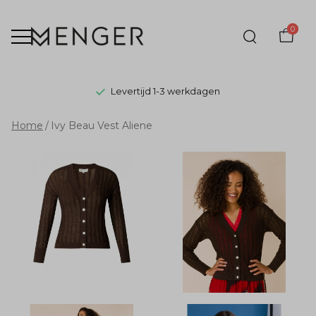
0
Levertijd 1-3 werkdagen
Ivy
Home
Ivy Beau Vest Aliene
Beau
Vest
Aliene
-
Menger