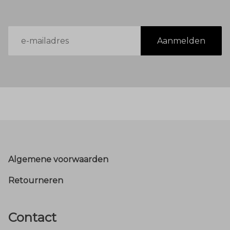
E-
Aanmelden
mailadres
Footer
Algemene voorwaarden
Retourneren
Contact