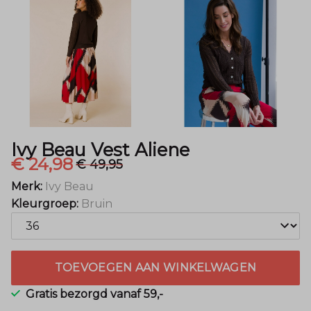
Mode
Ivy Beau Vest Aliene
€ 24,98
€ 49,95
Merk:
Ivy Beau
Kleurgroep:
Bruin
TOEVOEGEN AAN WINKELWAGEN
Gratis bezorgd vanaf 59,-