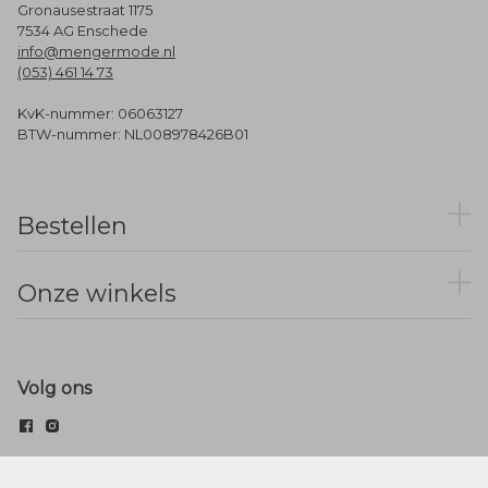
Gronausestraat 1175
7534 AG Enschede
info@mengermode.nl
(053) 461 14 73
KvK-nummer: 06063127
BTW-nummer: NL008978426B01
Bestellen
Onze winkels
Volg ons