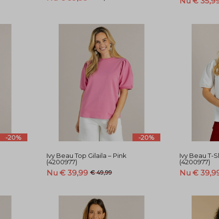
Nu € 35,9
-20%
-20%
Ivy Beau Top Gilaila – Pink
Ivy Beau T-Sh
(4200977)
(4200977)
Nu € 39,99
Nu € 39,9
€ 49,99