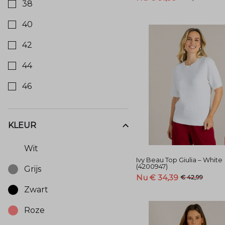
38
40
42
44
46
KLEUR
Kies een Kleur om op te filteren
Wit
Ivy Beau Top Giulia – White
(4200947)
Grijs
Nu € 34,39
€ 42,99
Zwart
Roze