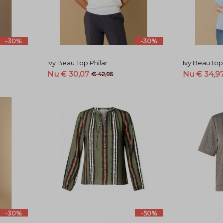
-30%
-30%
Ivy Beau Top Philar
Ivy Beau top
Nu € 30,07
Nu € 34,9
€ 42,95
-30%
-50%