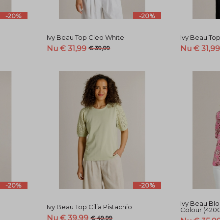
-20%
-20%
Ivy Beau Top Cleo White
Ivy Beau Top
Nu € 31,99
Nu € 31,9
€ 39,99
-20%
-20%
Ivy Beau Blo
Ivy Beau Top Cilia Pistachio
Colour (420
Nu € 39,99
€ 49,99