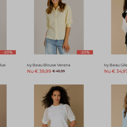
-20%
-20%
blue
Ivy Beau Blouse Verena
Ivy Beau Gil
Nu € 39,99
Nu € 34,9
€ 49,99