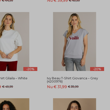
9
Nu € 39,99
€ 44,99
€ 49,99
-20%
-20%
irt Gilaila – White
Ivy Beau T-Shirt Giovanca – Grey
(4200976)
9
Nu € 31,99
€ 49,99
€ 39,99