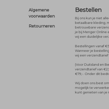
Footer
Bestellen
Algemene
voorwaarden
Bij ons kun je niet al
betaalbare kleding, 
Retourneren
betrouwbare verzendi
je bij Menger Online 
wij een duidelijke ve
Bestellingen vanaf €5
Wanneer je bestelling
wij een verzendtarief
(Voor Duitsland en Be
verzendtarief van €2,
€79,-. Onder dit bedra
Wij doen ons best om 
mogelijk te verwerken 
kunt genieten van je