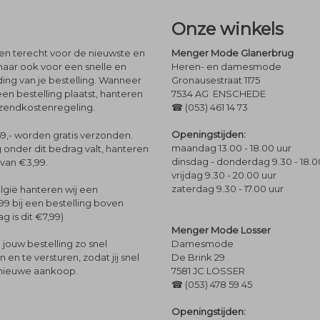
Onze winkels
leen terecht voor de nieuwste en
Menger Mode Glanerbrug
maar ook voor een snelle en
Heren- en damesmode
ng van je bestelling. Wanneer
Gronausestraat 1175
een bestelling plaatst, hanteren
7534 AG ENSCHEDE
rzendkostenregeling.
☎ (053) 461 14 73
Openingstijden:
9,- worden gratis verzonden.
maandag 13.00 - 18.00 uur
 onder dit bedrag valt, hanteren
dinsdag - donderdag 9.30 - 18.0
 van €3,99.
vrijdag 9.30 - 20.00 uur
zaterdag 9.30 - 17.00 uur
lgië hanteren wij een
99 bij een bestelling boven
g is dit €7,99)
Menger Mode Losser
Damesmode
jouw bestelling zo snel
De Brink 29
en te versturen, zodat jij snel
7581 JC LOSSER
 nieuwe aankoop.
☎ (053) 478 59 45
Openingstijden: