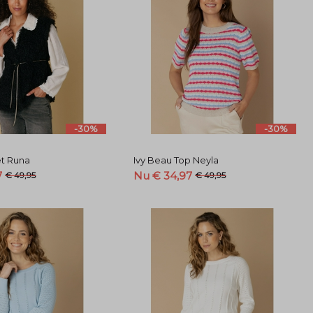
-30%
-30%
et Runa
Ivy Beau Top Neyla
7
Nu € 34,97
€ 49,95
€ 49,95