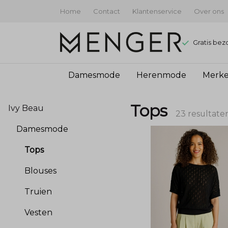
Home
Contact
Klantenservice
Over ons
Gratis bez
Damesmode
Herenmode
Merk
Tops
Tops
Ivy Beau
-
23 resultate
Damesmode
Menger
Tops
Mode
Blouses
Truien
Vesten