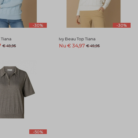
-30%
-30%
 Tiana
Ivy Beau Top Tiana
7
Nu € 34,97
€ 49,95
€ 49,95
-50%