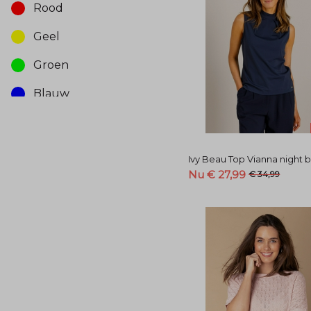
Rood
Geel
Groen
Blauw
Beige/zand
Ivy Beau Top Vianna night 
Nu € 27,99
€ 34,99