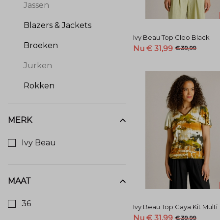
Jassen
Blazers & Jackets
Ivy Beau Top Cleo Black
Broeken
Nu € 31,99
€ 39,99
Jurken
Rokken
MERK
Kies een Merk om op te filteren
Ivy Beau
MAAT
Kies een Maat om op te filteren
36
Ivy Beau Top Caya Kit Multi
Nu € 31,99
€ 39,99