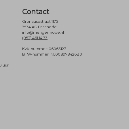
Contact
Gronausestraat 1175
7534 AG Enschede
info@mengermode.nl
(053) 461 14 73
KvK-nummer: 06063127
BTW-nummer: NL008978426B01
0 uur