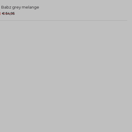
p Babz grey melange
8
€ 54,95