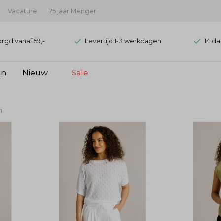
Vacature
75 jaar Menger
orgd vanaf 59,-
Levertijd 1-3 werkdagen
14 da
en
Nieuw
Sale
n