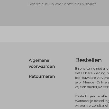
Schrijf je nu in voor onze nieuwsbrief
Footer
Bestellen
Algemene
voorwaarden
Bij ons kun je niet al
betaalbare kleding, 
Retourneren
betrouwbare verzendi
je bij Menger Online 
wij een duidelijke ve
Bestellingen vanaf €5
Wanneer je bestelling
wij een verzendtarief