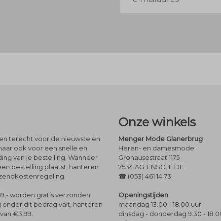
mailadres
Onze winkels
leen terecht voor de nieuwste en
Menger Mode Glanerbrug
maar ook voor een snelle en
Heren- en damesmode
ng van je bestelling. Wanneer
Gronausestraat 1175
een bestelling plaatst, hanteren
7534 AG ENSCHEDE
rzendkostenregeling.
☎ (053) 461 14 73
Openingstijden:
9,- worden gratis verzonden.
maandag 13.00 - 18.00 uur
 onder dit bedrag valt, hanteren
dinsdag - donderdag 9.30 - 18.0
 van €3,99.