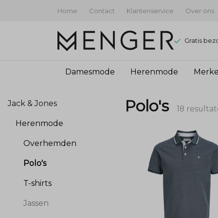
Home
Contact
Klantenservice
Over ons
Gratis bez
Damesmode
Herenmode
Merk
Polo's
Polo's
Jack & Jones
-
18 resulta
Herenmode
Menger
Overhemden
Mode
Polo's
T-shirts
Jassen