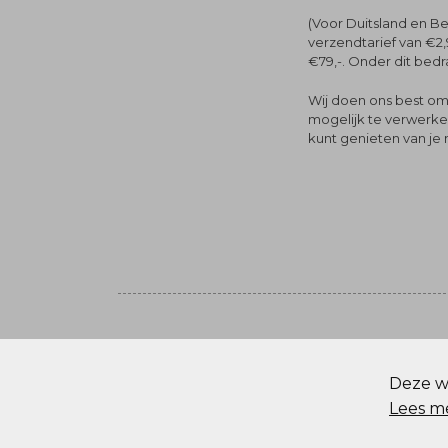
(Voor Duitsland en Be
verzendtarief van €2,
€79,-. Onder dit bedra
Wij doen ons best om 
mogelijk te verwerken 
kunt genieten van je
Volg ons
© Menger Mode
Deze we
Cookie statement
Lees m