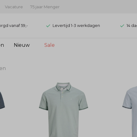
Vacature
75 jaar Menger
orgd vanaf 59,-
Levertijd 1-3 werkdagen
14 da
en
Nieuw
Sale
ten