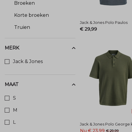
Broeken
Korte broeken
Jack & Jones Polo Paulos
Truien
€ 29,99
MERK
Kies een Merk om op te filteren
Jack & Jones
MAAT
Kies een Maat om op te filteren
S
M
L
Jack & Jones Polo George k
Nu € 23,99
€ 29,99