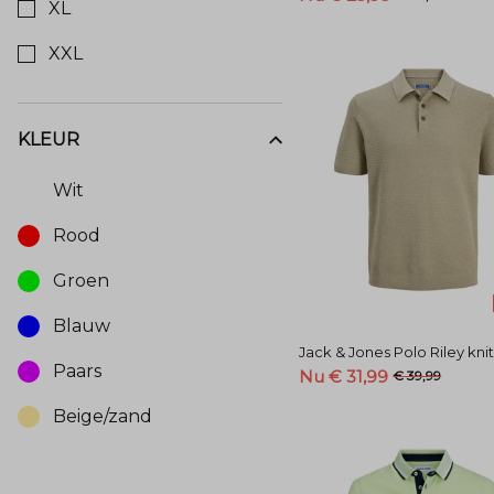
XL
XXL
KLEUR
Kies een Kleur om op te filteren
Wit
Rood
Groen
Blauw
Jack & Jones Polo Riley kni
Paars
Nu € 31,99
€ 39,99
Beige/zand