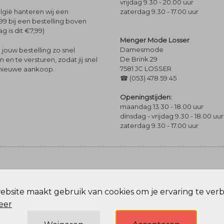
vrijdag 9.30 - 20.00 uur
zaterdag 9.30 - 17.00 uur
lgië hanteren wij een
99 bij een bestelling boven
g is dit €7,99)
Menger Mode Losser
Damesmode
jouw bestelling zo snel
De Brink 29
en te versturen, zodat jij snel
7581 JC LOSSER
 nieuwe aankoop.
☎ (053) 478 59 45
Openingstijden:
maandag 13.30 - 18.00 uur
dinsdag - vrijdag 9.30 - 18.00 uur
zaterdag 9.30 - 17.00 uur
bsite maakt gebruik van cookies om je ervaring te ver
Privacy Policy
eer