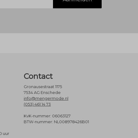
Contact
Gronausestraat 1175
7534 AG Enschede
info@mengermode.nl
(053) 461 14 73
KvK-nummer: 06063127
BTW-nummer: NL008978426B01
0 uur