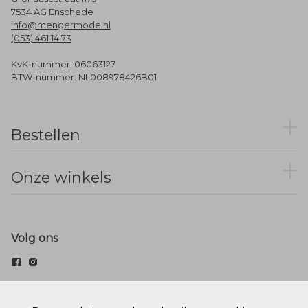
7534 AG Enschede
info@mengermode.nl
(053) 461 14 73
KvK-nummer: 06063127
BTW-nummer: NL008978426B01
Bestellen
Onze winkels
Volg ons