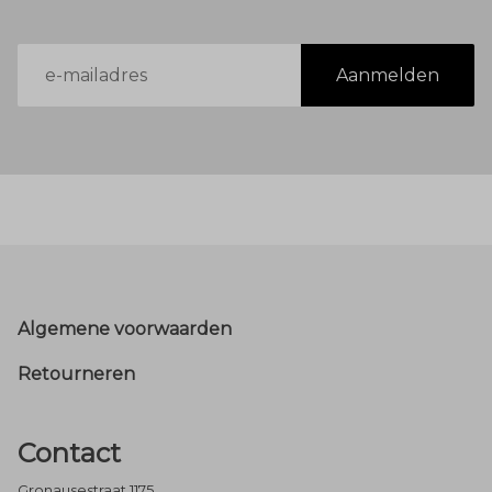
E-
Aanmelden
mailadres
Footer
Algemene voorwaarden
Retourneren
Contact
Gronausestraat 1175