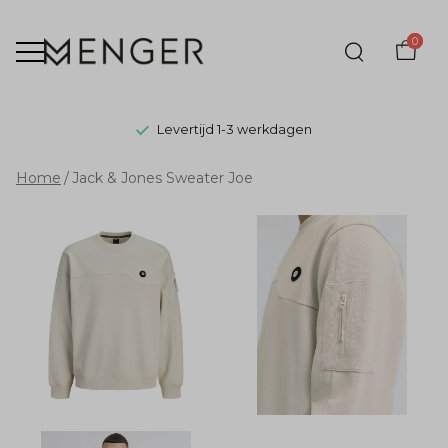
0
Levertijd 1-3 werkdagen
Jack
Home
Jack & Jones Sweater Joe
&
Jones
Sweater
Joe
-