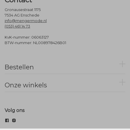
Gronausestraat 1175
7534 AG Enschede
info@mengermode.nl
(053) 461 14 73
KvK-nummer: 06063127
BTW-nummer: NL008978426B01
Bestellen
Onze winkels
Volg ons