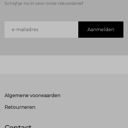
Schrijf je nu in voor onze nieuwsbrief
E-
Aanmelden
mailadres
Footer
Algemene voorwaarden
Retourneren
Contact