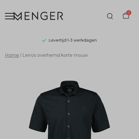
0
Levertijd 1-3 werkdagen
Lerros
Home
Lerros overhemd korte mouw
overhemd
korte
mouw
-
Menger