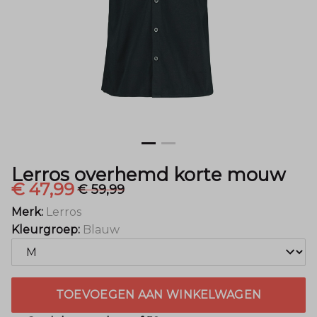
Mode
Lerros overhemd korte mouw
€ 47,99
€ 59,99
Merk:
Lerros
Kleurgroep:
Blauw
TOEVOEGEN AAN WINKELWAGEN