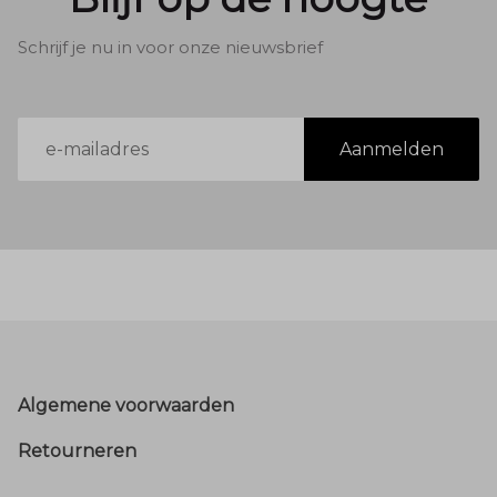
Schrijf je nu in voor onze nieuwsbrief
E-
Aanmelden
mailadres
Footer
Algemene voorwaarden
Retourneren