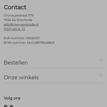
Contact
Gronausestraat 1175
7534 AG Enschede
info@mengermode.nl
(053) 461 14 73
KvK-nummer: 06063127
BTW-nummer: NL008978426B01
Bestellen
Onze winkels
Volg ons