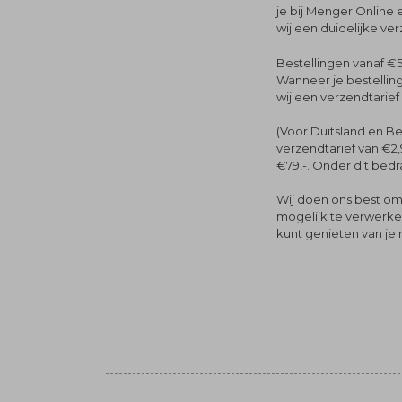
je bij Menger Online 
wij een duidelijke ve
Bestellingen vanaf €5
Wanneer je bestelling
wij een verzendtarief
(Voor Duitsland en Be
verzendtarief van €2,
€79,-. Onder dit bedra
Wij doen ons best om 
mogelijk te verwerken 
kunt genieten van je