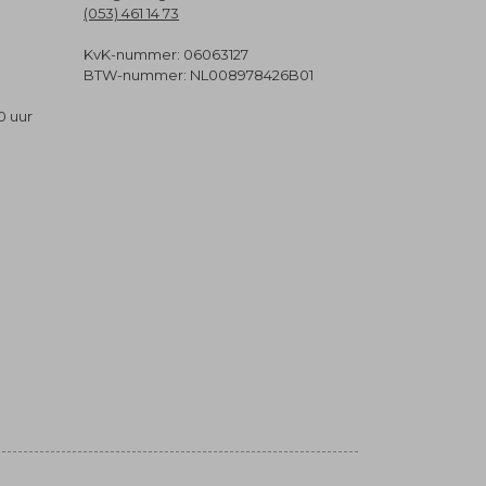
(053) 461 14 73
KvK-nummer: 06063127
BTW-nummer: NL008978426B01
0 uur