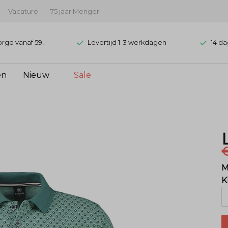
Vacature
75 jaar Menger
orgd vanaf 59,-
Levertijd 1-3 werkdagen
14 da
en
Nieuw
Sale
€
M
K