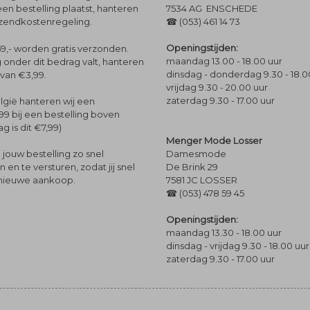
een bestelling plaatst, hanteren
7534 AG ENSCHEDE
rzendkostenregeling.
☎ (053) 461 14 73
Openingstijden:
9,- worden gratis verzonden.
maandag 13.00 - 18.00 uur
 onder dit bedrag valt, hanteren
dinsdag - donderdag 9.30 - 18.0
 van €3,99.
vrijdag 9.30 - 20.00 uur
zaterdag 9.30 - 17.00 uur
lgië hanteren wij een
99 bij een bestelling boven
g is dit €7,99)
Menger Mode Losser
Damesmode
jouw bestelling zo snel
De Brink 29
en te versturen, zodat jij snel
7581 JC LOSSER
 nieuwe aankoop.
☎ (053) 478 59 45
Openingstijden:
maandag 13.30 - 18.00 uur
dinsdag - vrijdag 9.30 - 18.00 uur
zaterdag 9.30 - 17.00 uur