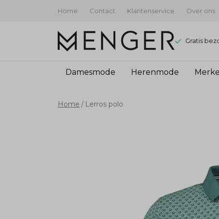
Home
Contact
Klantenservice
Over ons
Gratis bez
Damesmode
Herenmode
Merk
Lerros
Home
Lerros polo
polo
-
Menger
Mode