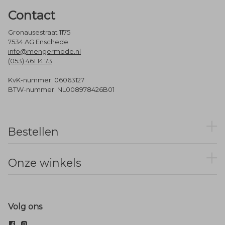
Contact
Gronausestraat 1175
7534 AG Enschede
info@mengermode.nl
(053) 461 14 73
KvK-nummer: 06063127
BTW-nummer: NL008978426B01
Bestellen
Onze winkels
Volg ons