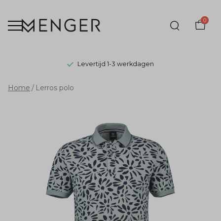
0
Levertijd 1-3 werkdagen
Lerros
Home
Lerros polo
polo
-
Menger
Mode