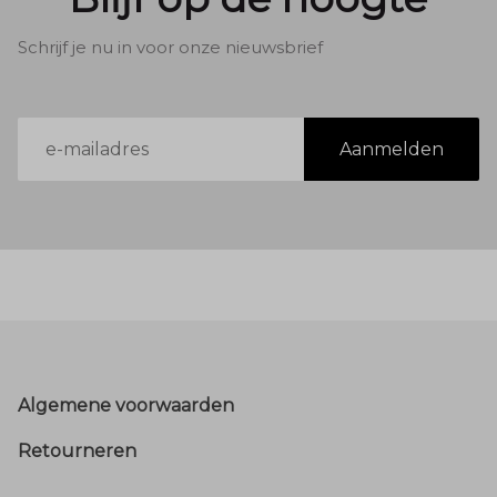
Schrijf je nu in voor onze nieuwsbrief
E-
Aanmelden
mailadres
Footer
Algemene voorwaarden
Retourneren