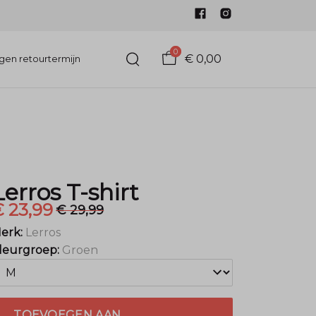
0
€ 0,00
gen retourtermijn
Lerros T-shirt
 23,99
€ 29,99
erk:
Lerros
leurgroep:
Groen
TOEVOEGEN AAN