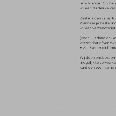
je bij Menger Online 
wij een duidelijke ve
Bestellingen vanaf €5
Wanneer je bestelling
wij een verzendtarief
(Voor Duitsland en Be
verzendtarief van €2,
€79,-. Onder dit bedra
Wij doen ons best om 
mogelijk te verwerken 
kunt genieten van je