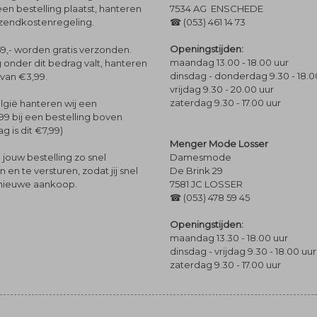
een bestelling plaatst, hanteren
7534 AG ENSCHEDE
rzendkostenregeling.
☎ (053) 461 14 73
Openingstijden:
9,- worden gratis verzonden.
maandag 13.00 - 18.00 uur
 onder dit bedrag valt, hanteren
dinsdag - donderdag 9.30 - 18.0
 van €3,99.
vrijdag 9.30 - 20.00 uur
zaterdag 9.30 - 17.00 uur
lgië hanteren wij een
99 bij een bestelling boven
g is dit €7,99)
Menger Mode Losser
Damesmode
jouw bestelling zo snel
De Brink 29
en te versturen, zodat jij snel
7581 JC LOSSER
 nieuwe aankoop.
☎ (053) 478 59 45
Openingstijden:
maandag 13.30 - 18.00 uur
dinsdag - vrijdag 9.30 - 18.00 uur
zaterdag 9.30 - 17.00 uur