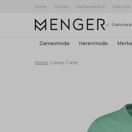
Home
Contact
Klantenservice
Over ons
Gratis bez
Damesmode
Herenmode
Merk
Lerros
Home
Lerros T-shirt
T-
shirt
-
Menger
Mode