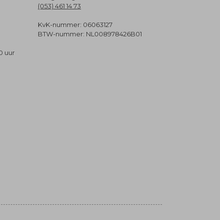
(053) 461 14 73
KvK-nummer: 06063127
BTW-nummer: NL008978426B01
0 uur