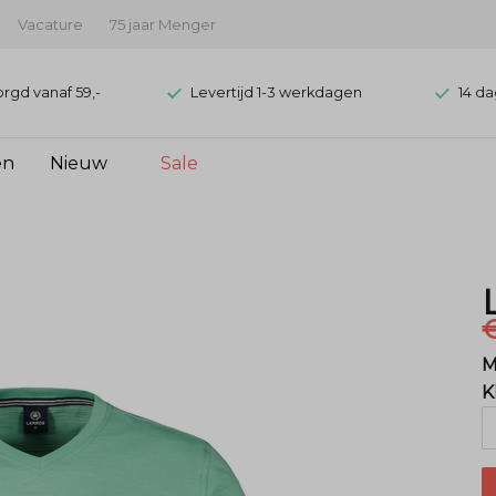
Vacature
75 jaar Menger
orgd vanaf 59,-
Levertijd 1-3 werkdagen
14 da
en
Nieuw
Sale
€
M
K