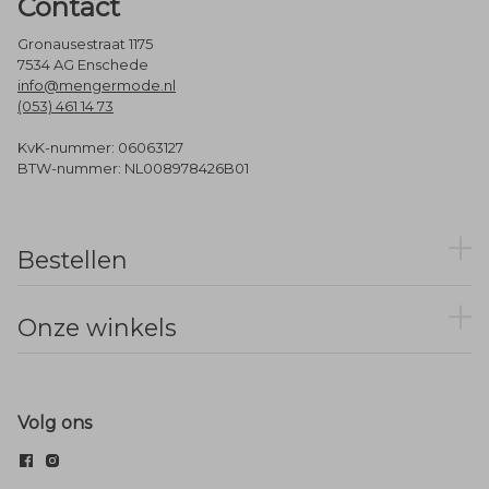
Contact
Gronausestraat 1175
7534 AG Enschede
info@mengermode.nl
(053) 461 14 73
KvK-nummer: 06063127
BTW-nummer: NL008978426B01
Bestellen
Onze winkels
Volg ons