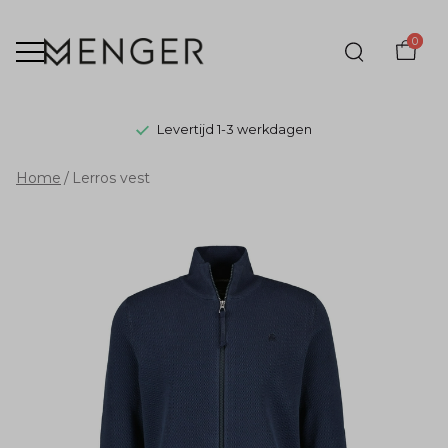
0
Levertijd 1-3 werkdagen
Lerros
Home
Lerros vest
vest
-
Menger
Mode