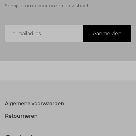
Schrijf je nu in voor onze nieuwsbrief
E-
Aanmelden
mailadres
Footer
Algemene voorwaarden
Retourneren