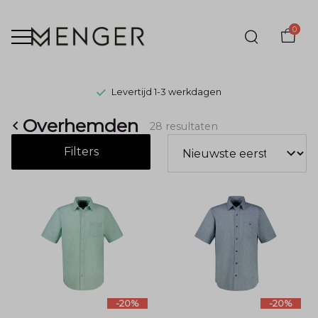
0
Levertijd 1-3 werkdagen
Overhemden
Overhemden
28 resultaten
-
Filters
Menger
Mode
-20%
-20%