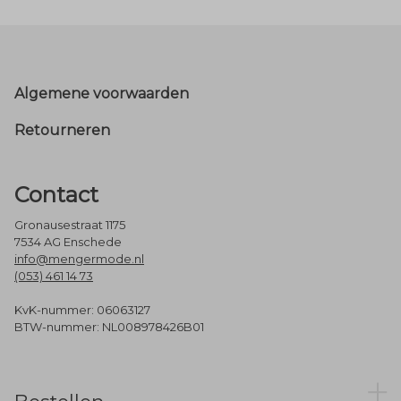
Footer
Algemene voorwaarden
Retourneren
Contact
Gronausestraat 1175
7534 AG Enschede
info@mengermode.nl
(053) 461 14 73
KvK-nummer: 06063127
BTW-nummer: NL008978426B01