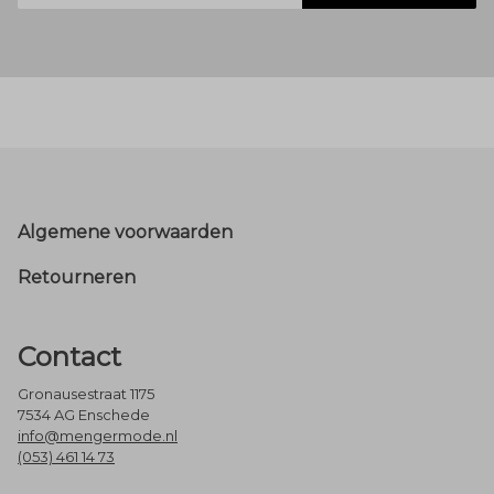
Footer
Algemene voorwaarden
Retourneren
Contact
Gronausestraat 1175
7534 AG Enschede
info@mengermode.nl
(053) 461 14 73