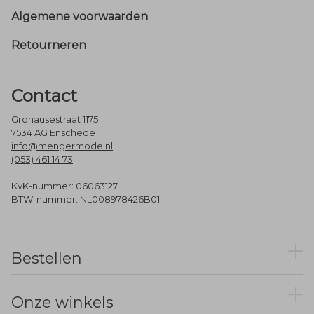
Footer
Algemene voorwaarden
Retourneren
Contact
Gronausestraat 1175
7534 AG Enschede
info@mengermode.nl
(053) 461 14 73
KvK-nummer: 06063127
BTW-nummer: NL008978426B01
Bestellen
Onze winkels