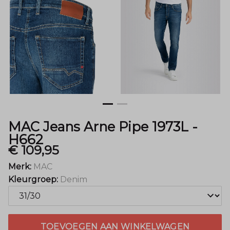
H662
-
Menger
Mode
MAC Jeans Arne Pipe 1973L -
H662
€ 109,95
Merk:
MAC
Kleurgroep:
Denim
TOEVOEGEN AAN WINKELWAGEN