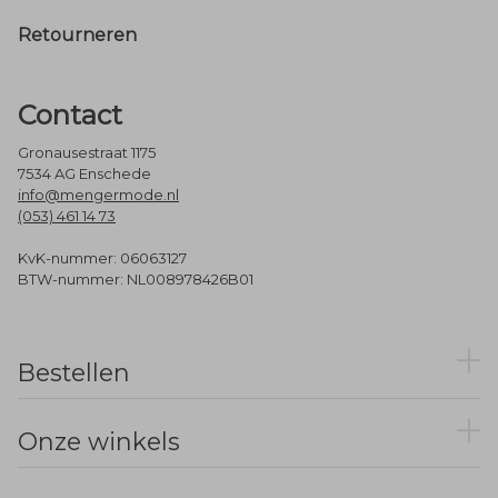
Retourneren
Contact
Gronausestraat 1175
7534 AG Enschede
info@mengermode.nl
(053) 461 14 73
KvK-nummer: 06063127
BTW-nummer: NL008978426B01
Bestellen
Onze winkels