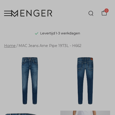
0
Levertijd 1-3 werkdagen
MAC
Home
MAC Jeans Arne Pipe 1973L - H662
Jeans
Arne
Pipe
1973L
-