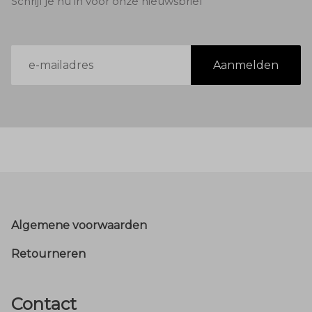
Schrijf je nu in voor onze nieuwsbrief
E-
Aanmelden
mailadres
Footer
Algemene voorwaarden
Retourneren
Contact