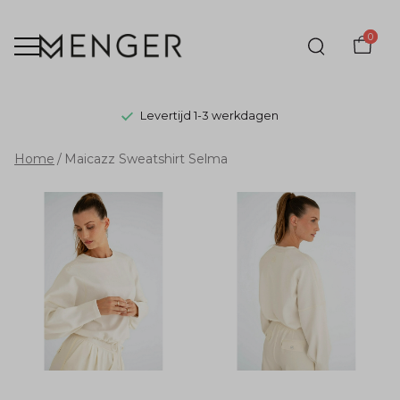
0
Levertijd 1-3 werkdagen
Maicazz
Home
Maicazz Sweatshirt Selma
Sweatshirt
Selma
-
Menger
Mode