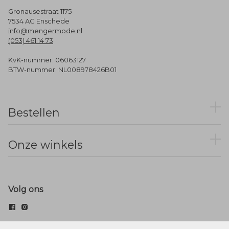
Gronausestraat 1175
7534 AG Enschede
info@mengermode.nl
(053) 461 14 73
KvK-nummer: 06063127
BTW-nummer: NL008978426B01
Bestellen
Onze winkels
Volg ons