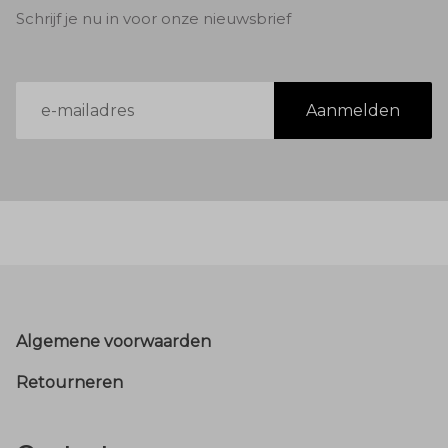
Schrijf je nu in voor onze nieuwsbrief
E-
Aanmelden
mailadres
Footer
Algemene voorwaarden
Retourneren