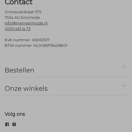
Contact
Gronausestraat 1175
7534 AG Enschede
info@mengermode.nl
(053) 461 14 73
KvK-nummer: 06063127
BTW-nummer: NL008978426B01
Bestellen
Onze winkels
Volg ons