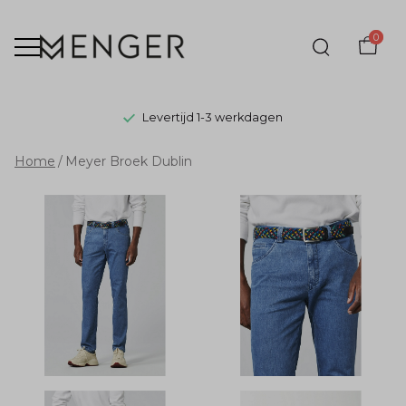
0
Levertijd 1-3 werkdagen
Meyer
Home
Meyer Broek Dublin
Broek
Dublin
-
Menger
Mode