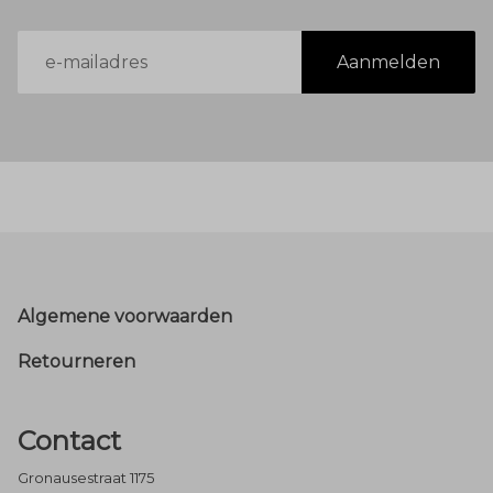
E-
Aanmelden
mailadres
Footer
Algemene voorwaarden
Retourneren
Contact
Gronausestraat 1175