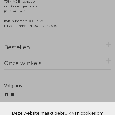
7534 AG Enschede
info@mengermode.nl
(053) 461 14 73
KvK-nummer: 06063127
BTW-nummer: NL008978426B01
Bestellen
Onze winkels
Volg ons
© Menger Mode
Deze website maakt gebruik van cookies om