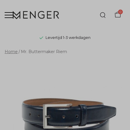
0
Levertijd 1-3 werkdagen
Mr.
Home
Mr. Buttermaker Riem
Buttermaker
Riem
-
Menger
Mode