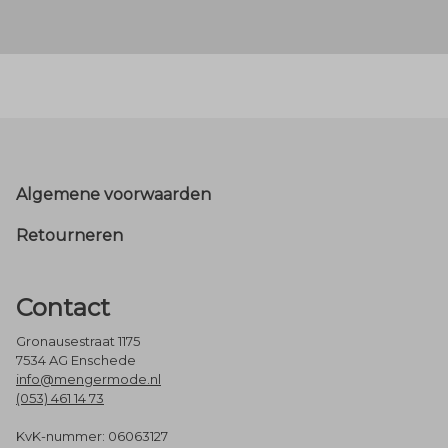
Footer
Algemene voorwaarden
Retourneren
Contact
Gronausestraat 1175
7534 AG Enschede
info@mengermode.nl
(053) 461 14 73
KvK-nummer: 06063127