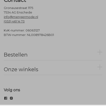
Gronausestraat 1175
7534 AG Enschede
info@mengermode.nl
(053) 461 14 73
KvK-nummer: 06063127
BTW-nummer: NL008978426B01
Bestellen
Onze winkels
Volg ons