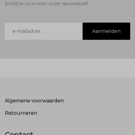
Schrijf je nu in voor onze nieuwsbrief
E-
Aanmelden
mailadres
Footer
Algemene voorwaarden
Retourneren
Contact