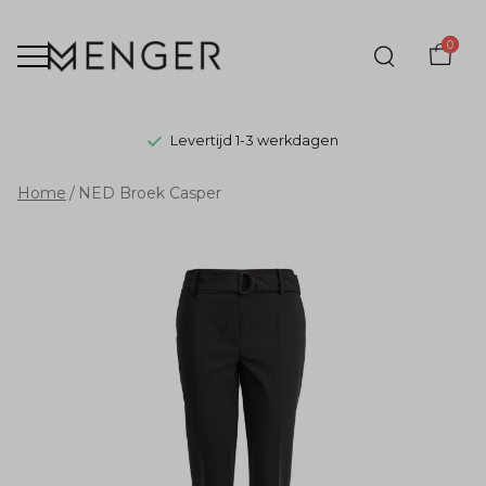
0
Levertijd 1-3 werkdagen
NED
Home
NED Broek Casper
Broek
Casper
-
Menger
Mode