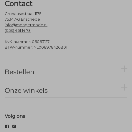
Contact
Gronausestraat 1175
7534 AG Enschede
info@mengermode.nl
(053) 461 14 73
KvK-nummer: 06063127
BTW-nummer: NL008978426B01
Bestellen
Onze winkels
Volg ons