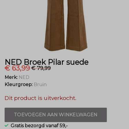
Mode
NED Broek Pilar suede
€ 63,99
€ 79,99
Merk:
NED
Kleurgroep:
Bruin
Dit product is uitverkocht.
TOEVOEGEN AAN WINKELWAGEN
Gratis bezorgd vanaf 59,-