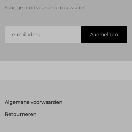
Schrijf je nu in voor onze nieuwsbrief
E-
Aanmelden
mailadres
Footer
Algemene voorwaarden
Retourneren