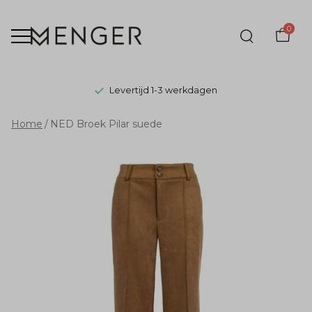
0
Levertijd 1-3 werkdagen
NED
Home
NED Broek Pilar suede
Broek
Pilar
suede
-
Menger