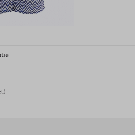
tie
EL)