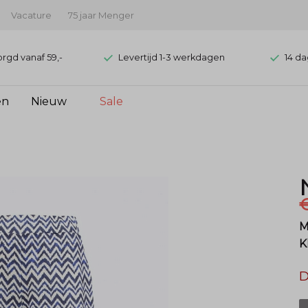
Vacature
75 jaar Menger
orgd vanaf 59,-
Levertijd 1-3 werkdagen
14 da
en
Nieuw
Sale
€
M
K
D