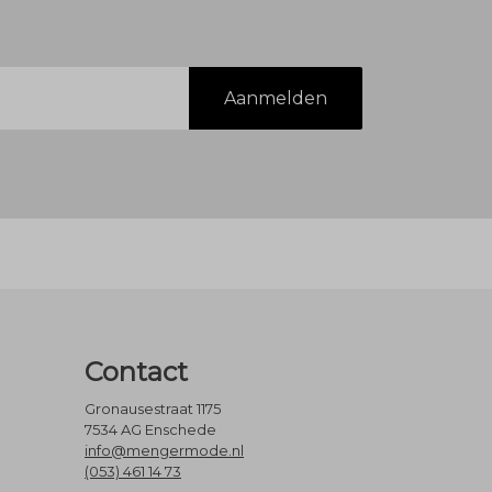
Aanmelden
Contact
Gronausestraat 1175
7534 AG Enschede
info@mengermode.nl
(053) 461 14 73