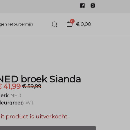
0
€ 0,00
gen retourtermijn
NED broek Sianda
 41,99
€ 59,99
erk:
NED
leurgroep:
Wit
it product is uitverkocht.