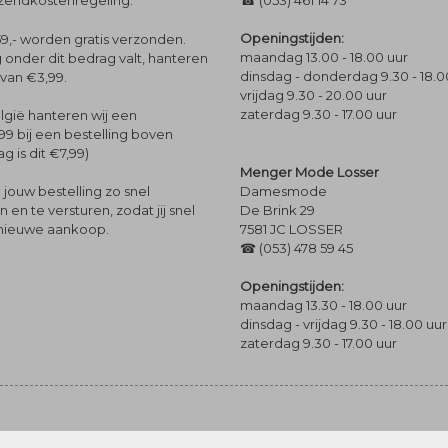
rzendkostenregeling.
☎ (053) 461 14 73
Openingstijden:
9,- worden gratis verzonden.
maandag 13.00 - 18.00 uur
 onder dit bedrag valt, hanteren
dinsdag - donderdag 9.30 - 18.0
 van €3,99.
vrijdag 9.30 - 20.00 uur
zaterdag 9.30 - 17.00 uur
lgië hanteren wij een
99 bij een bestelling boven
g is dit €7,99)
Menger Mode Losser
Damesmode
jouw bestelling zo snel
De Brink 29
en te versturen, zodat jij snel
7581 JC LOSSER
 nieuwe aankoop.
☎ (053) 478 59 45
Openingstijden:
maandag 13.30 - 18.00 uur
dinsdag - vrijdag 9.30 - 18.00 uur
zaterdag 9.30 - 17.00 uur