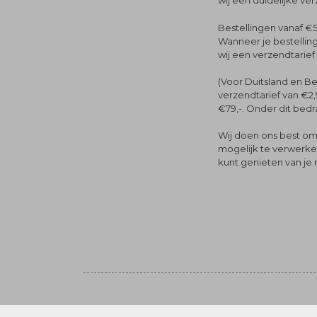
wij een duidelijke ve
Bestellingen vanaf €5
Wanneer je bestelling
wij een verzendtarief
(Voor Duitsland en Be
verzendtarief van €2,
€79,-. Onder dit bedra
Wij doen ons best om 
mogelijk te verwerken 
kunt genieten van je