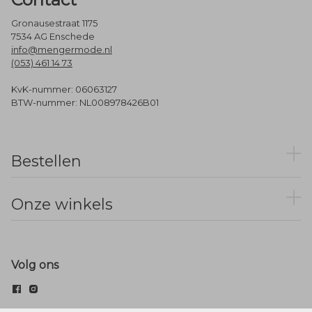
Gronausestraat 1175
7534 AG Enschede
info@mengermode.nl
(053) 461 14 73
KvK-nummer: 06063127
BTW-nummer: NL008978426B01
Bestellen
Onze winkels
Volg ons