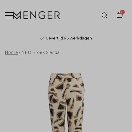
0
Levertijd 1-3 werkdagen
NED
Home
NED Broek Sianda
Broek
Sianda
-
Menger
Mode