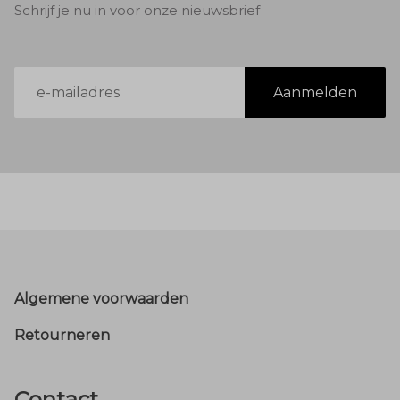
Schrijf je nu in voor onze nieuwsbrief
E-
Aanmelden
mailadres
Footer
Algemene voorwaarden
Retourneren
Contact