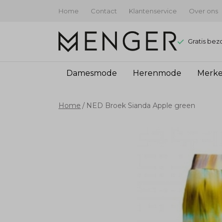
Home
Contact
Klantenservice
Over ons
Gratis bez
Damesmode
Herenmode
Merk
NED
Home
NED Broek Sianda Apple green
Broek
Sianda
Apple
green
-