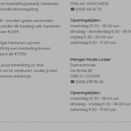
een bestelling plaatst, hanteren
7534 AG ENSCHEDE
rzendkostenregeling.
☎ (053) 461 14 73
Openingstijden:
9,- worden gratis verzonden.
maandag 13.00 - 18.00 uur
 onder dit bedrag valt, hanteren
dinsdag - donderdag 9.30 - 18.0
 van €3,99.
vrijdag 9.30 - 20.00 uur
zaterdag 9.30 - 17.00 uur
lgië hanteren wij een
99 bij een bestelling boven
g is dit €7,99)
Menger Mode Losser
Damesmode
jouw bestelling zo snel
De Brink 29
en te versturen, zodat jij snel
7581 JC LOSSER
 nieuwe aankoop.
☎ (053) 478 59 45
Openingstijden:
maandag 13.30 - 18.00 uur
dinsdag - vrijdag 9.30 - 18.00 uur
zaterdag 9.30 - 17.00 uur