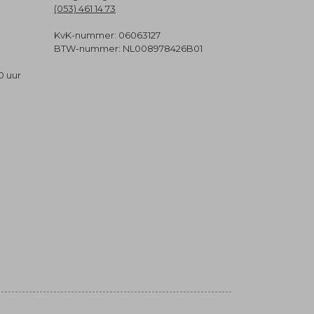
(053) 461 14 73
KvK-nummer: 06063127
BTW-nummer: NL008978426B01
0 uur