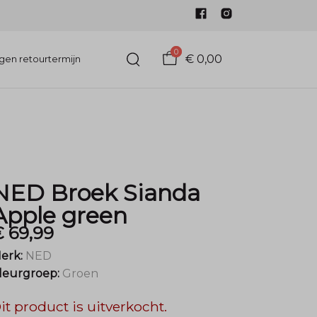
0
€ 0,00
gen retourtermijn
NED Broek Sianda
Apple green
 69,99
erk:
NED
leurgroep:
Groen
it product is uitverkocht.