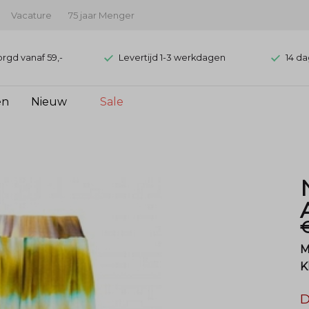
Vacature
75 jaar Menger
orgd vanaf 59,-
Levertijd 1-3 werkdagen
14 da
en
Nieuw
Sale
€
M
K
D