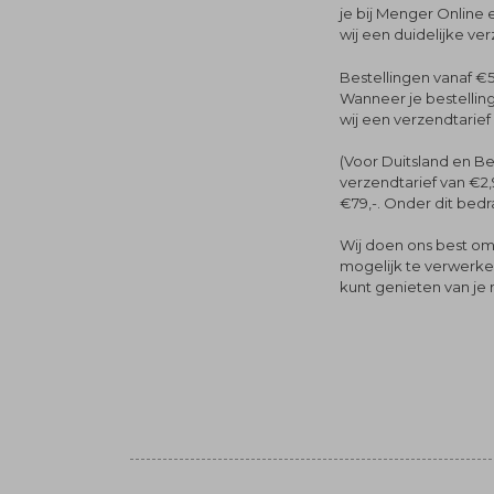
je bij Menger Online 
wij een duidelijke ve
Bestellingen vanaf €5
Wanneer je bestelling
wij een verzendtarief
(Voor Duitsland en Be
verzendtarief van €2,
€79,-. Onder dit bedra
Wij doen ons best om 
mogelijk te verwerken 
kunt genieten van je