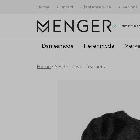
Home
Contact
Klantenservice
Over ons
Gratis bez
Damesmode
Herenmode
Merk
NED
Home
NED Pullover Feathers
Pullover
Feathers
-
Menger
Mode