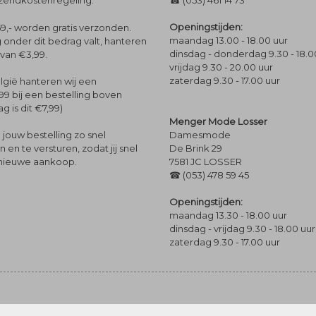
rzendkostenregeling.
☎ (053) 461 14 73
Openingstijden:
9,- worden gratis verzonden.
maandag 13.00 - 18.00 uur
 onder dit bedrag valt, hanteren
dinsdag - donderdag 9.30 - 18.0
 van €3,99.
vrijdag 9.30 - 20.00 uur
zaterdag 9.30 - 17.00 uur
lgië hanteren wij een
99 bij een bestelling boven
g is dit €7,99)
Menger Mode Losser
Damesmode
jouw bestelling zo snel
De Brink 29
en te versturen, zodat jij snel
7581 JC LOSSER
 nieuwe aankoop.
☎ (053) 478 59 45
Openingstijden:
maandag 13.30 - 18.00 uur
dinsdag - vrijdag 9.30 - 18.00 uur
zaterdag 9.30 - 17.00 uur