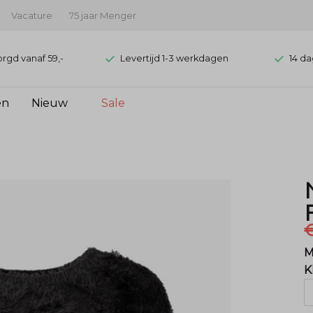
Vacature
75 jaar Menger
orgd vanaf 59,-
Levertijd 1-3 werkdagen
14 da
en
Nieuw
Sale
€
M
K