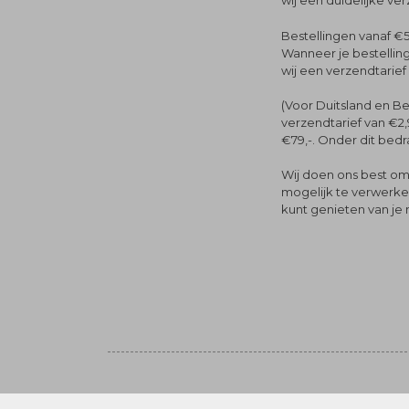
wij een duidelijke ve
Bestellingen vanaf €5
Wanneer je bestelling
wij een verzendtarief
(Voor Duitsland en Be
verzendtarief van €2,
€79,-. Onder dit bedra
Wij doen ons best om 
mogelijk te verwerken 
kunt genieten van je