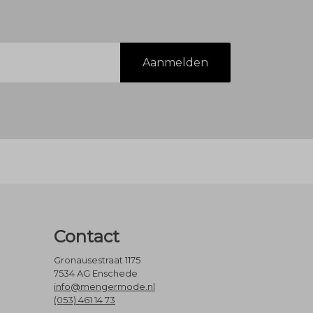
Aanmelden
Contact
Gronausestraat 1175
7534 AG Enschede
info@mengermode.nl
(053) 461 14 73