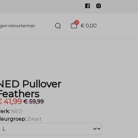
0
€ 0,00
gen retourtermijn
NED Pullover
Feathers
 41,99
€ 59,99
erk:
NED
leurgroep:
Zwart