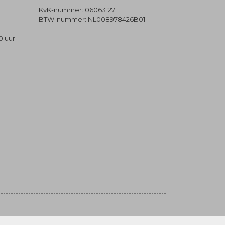
KvK-nummer: 06063127
BTW-nummer: NL008978426B01
0 uur