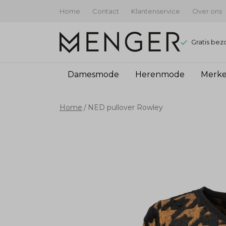
Home
Contact
Klantenservice
Over ons
Gratis bez
Damesmode
Herenmode
Merk
NED
Home
NED pullover Rowley
pullover
Rowley
-
Menger
Mode