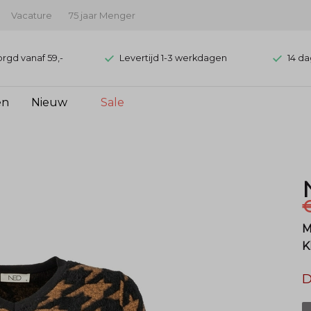
Vacature
75 jaar Menger
orgd vanaf 59,-
Levertijd 1-3 werkdagen
14 da
en
Nieuw
Sale
€
M
K
D