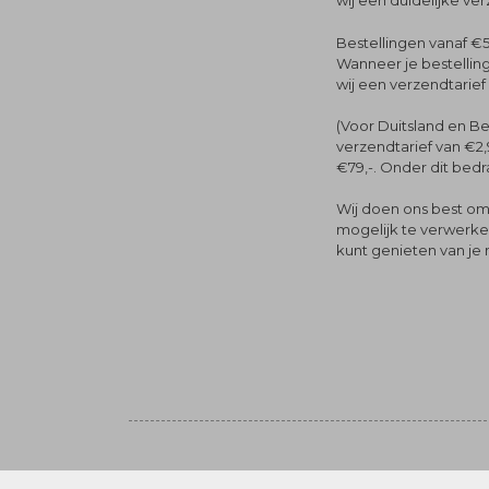
wij een duidelijke ve
Bestellingen vanaf €5
Wanneer je bestelling
wij een verzendtarief
(Voor Duitsland en Be
verzendtarief van €2,
€79,-. Onder dit bedra
Wij doen ons best om 
mogelijk te verwerken 
kunt genieten van je