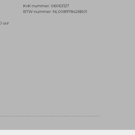
KvK-nummer: 06063127
BTW-nummer: NL008978426B01
0 uur