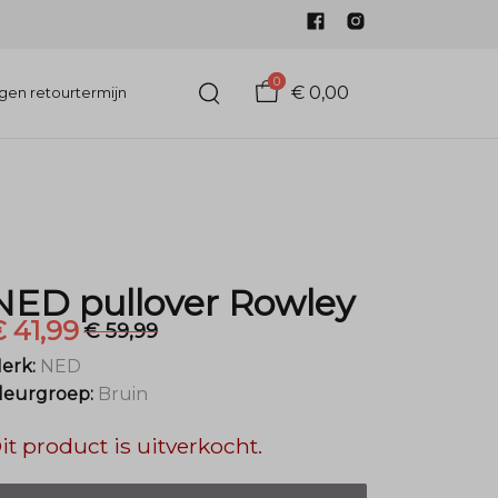
0
€ 0,00
gen retourtermijn
NED pullover Rowley
 41,99
€ 59,99
erk:
NED
leurgroep:
Bruin
it product is uitverkocht.