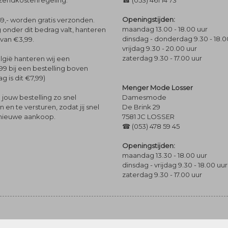
rzendkostenregeling.
☎ (053) 461 14 73
Openingstijden:
9,- worden gratis verzonden.
maandag 13.00 - 18.00 uur
 onder dit bedrag valt, hanteren
dinsdag - donderdag 9.30 - 18.0
 van €3,99.
vrijdag 9.30 - 20.00 uur
zaterdag 9.30 - 17.00 uur
lgië hanteren wij een
99 bij een bestelling boven
g is dit €7,99)
Menger Mode Losser
Damesmode
jouw bestelling zo snel
De Brink 29
en te versturen, zodat jij snel
7581 JC LOSSER
 nieuwe aankoop.
☎ (053) 478 59 45
Openingstijden:
maandag 13.30 - 18.00 uur
dinsdag - vrijdag 9.30 - 18.00 uur
zaterdag 9.30 - 17.00 uur