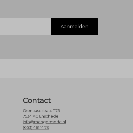
Aanmelden
Contact
Gronausestraat 1175
7534 AG Enschede
info@mengermode.nl
(053) 461 14 73