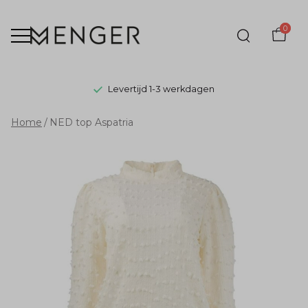
0
Levertijd 1-3 werkdagen
NED
Home
NED top Aspatria
top
Aspatria
-
Menger
Mode