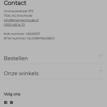
Contact
Gronausestraat 1175
7534 AG Enschede
info@mengermode.nl
(053) 461 14 73
KvK-nummer: 06063127
BTW-nummer: NL008978426B01
Bestellen
Onze winkels
Volg ons