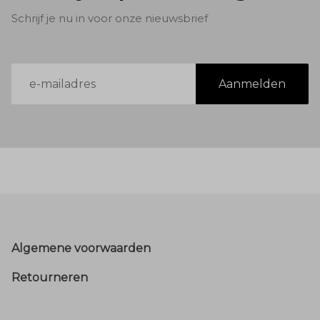
Schrijf je nu in voor onze nieuwsbrief
E-
Aanmelden
mailadres
Footer
Algemene voorwaarden
Retourneren