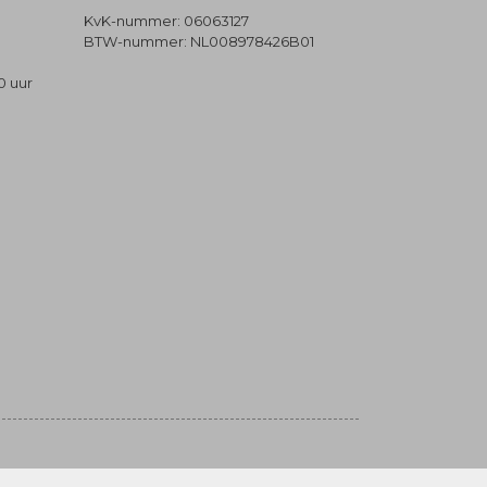
KvK-nummer: 06063127
BTW-nummer: NL008978426B01
0 uur