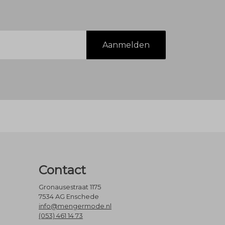
Aanmelden
Contact
Gronausestraat 1175
7534 AG Enschede
info@mengermode.nl
(053) 461 14 73