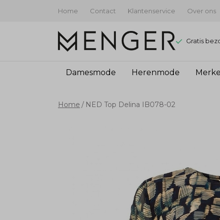
Home
Contact
Klantenservice
Over ons
Gratis bez
Damesmode
Herenmode
Merk
NED
Home
NED Top Delina IB078-02
Top
Delina
IB078-
02
-