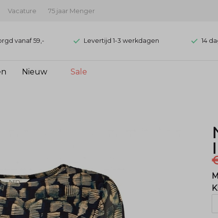
Vacature
75 jaar Menger
orgd vanaf 59,-
Levertijd 1-3 werkdagen
14 da
en
Nieuw
Sale
M
K