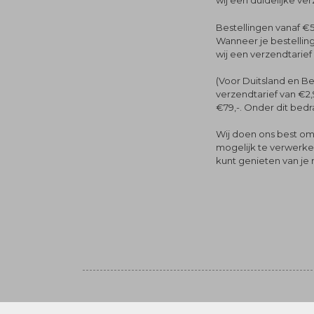
wij een duidelijke ve
Bestellingen vanaf €5
Wanneer je bestelling
wij een verzendtarief
(Voor Duitsland en Be
verzendtarief van €2,
€79,-. Onder dit bedra
Wij doen ons best om 
mogelijk te verwerken 
kunt genieten van je