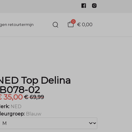
0
€ 0,00
gen retourtermijn
NED Top Delina
IB078-02
€ 35,00
€ 69,99
erk:
NED
leurgroep:
Blauw