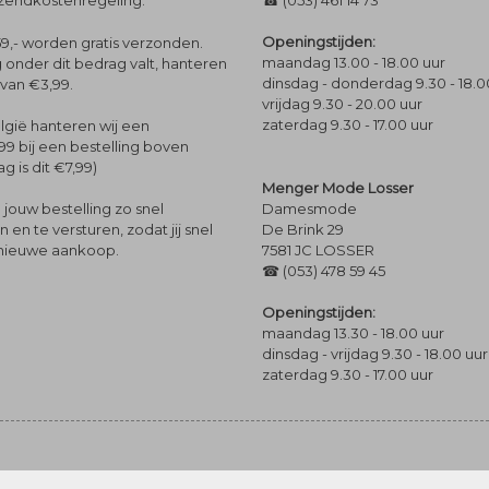
rzendkostenregeling.
☎ (053) 461 14 73
Openingstijden:
9,- worden gratis verzonden.
maandag 13.00 - 18.00 uur
 onder dit bedrag valt, hanteren
dinsdag - donderdag 9.30 - 18.0
 van €3,99.
vrijdag 9.30 - 20.00 uur
zaterdag 9.30 - 17.00 uur
lgië hanteren wij een
99 bij een bestelling boven
g is dit €7,99)
Menger Mode Losser
Damesmode
jouw bestelling zo snel
De Brink 29
en te versturen, zodat jij snel
7581 JC LOSSER
 nieuwe aankoop.
☎ (053) 478 59 45
Openingstijden:
maandag 13.30 - 18.00 uur
dinsdag - vrijdag 9.30 - 18.00 uur
zaterdag 9.30 - 17.00 uur