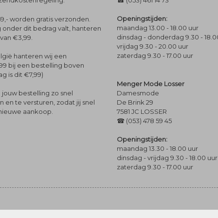
rzendkostenregeling.
☎ (053) 461 14 73
Openingstijden:
9,- worden gratis verzonden.
maandag 13.00 - 18.00 uur
 onder dit bedrag valt, hanteren
dinsdag - donderdag 9.30 - 18.0
 van €3,99.
vrijdag 9.30 - 20.00 uur
zaterdag 9.30 - 17.00 uur
lgië hanteren wij een
99 bij een bestelling boven
g is dit €7,99)
Menger Mode Losser
Damesmode
jouw bestelling zo snel
De Brink 29
en te versturen, zodat jij snel
7581 JC LOSSER
 nieuwe aankoop.
☎ (053) 478 59 45
Openingstijden:
maandag 13.30 - 18.00 uur
dinsdag - vrijdag 9.30 - 18.00 uur
zaterdag 9.30 - 17.00 uur