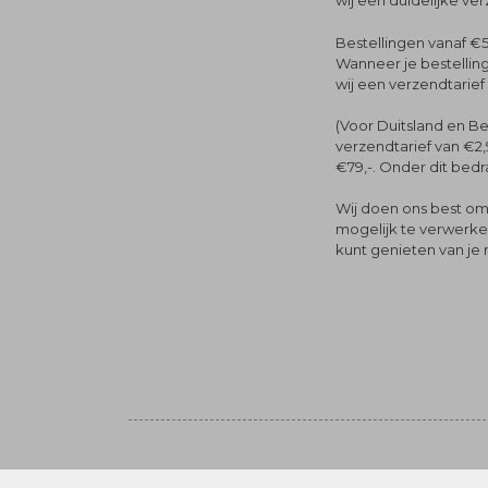
wij een duidelijke ve
Bestellingen vanaf €5
Wanneer je bestelling
wij een verzendtarief
(Voor Duitsland en Be
verzendtarief van €2,
€79,-. Onder dit bedra
Wij doen ons best om 
mogelijk te verwerken 
kunt genieten van je