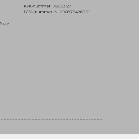
KvK-nummer: 06063127
BTW-nummer: NL008978426B01
0 uur