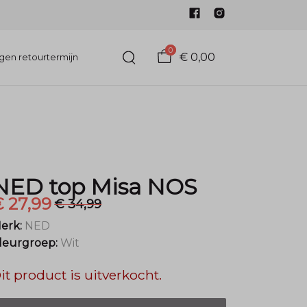
0
€ 0,00
gen retourtermijn
NED top Misa NOS
 27,99
€ 34,99
erk:
NED
leurgroep:
Wit
it product is uitverkocht.