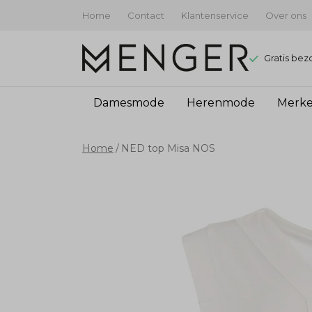
Home
Contact
Klantenservice
Over ons
Gratis bez
Damesmode
Herenmode
Merk
NED
Home
NED top Misa NOS
top
Misa
NOS
-
Menger