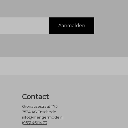
Aanmelden
Contact
Gronausestraat 1175
7534 AG Enschede
info@mengermode.nl
(053) 461 14 73