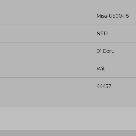
Misa-U500-18
NED
01 Ecru
Wit
44457