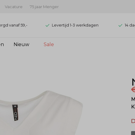
Vacature
75 jaar Menger
orgd vanaf 59,-
Levertijd 1-3 werkdagen
14 da
en
Nieuw
Sale
€
M
K
D