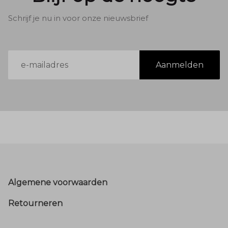
Schrijf je nu in voor onze nieuwsbrief
E-
Aanmelden
mailadres
Footer
Algemene voorwaarden
Retourneren