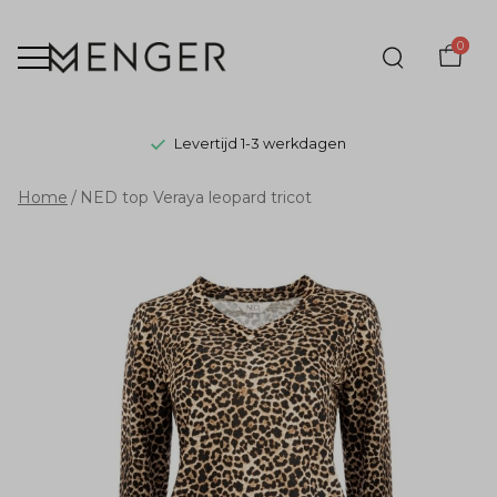
0
Levertijd 1-3 werkdagen
NED
Home
NED top Veraya leopard tricot
top
Veraya
leopard
tricot
-