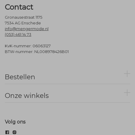
Contact
Gronausestraat 1175
7534 AG Enschede
info@mengermode.nl
(053) 461 14 73
KvK-nummer: 06063127
BTW-nummer: NL008978426B01
Bestellen
Onze winkels
Volg ons