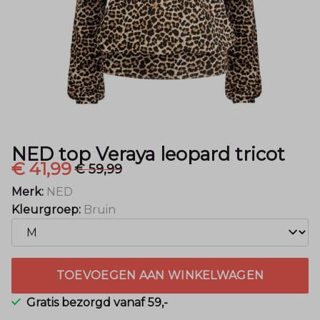
Menger
Mode
NED top Veraya leopard tricot
€ 41,99
€ 59,99
Merk:
NED
Kleurgroep:
Bruin
TOEVOEGEN AAN WINKELWAGEN
Gratis bezorgd vanaf 59,-