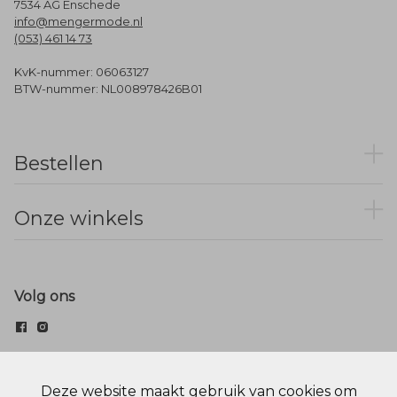
7534 AG Enschede
info@mengermode.nl
(053) 461 14 73
KvK-nummer: 06063127
BTW-nummer: NL008978426B01
Bestellen
Onze winkels
Volg ons
© Menger Mode
Deze website maakt gebruik van cookies om