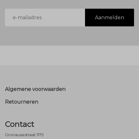
E-
Aanmelden
mailadres
Footer
Algemene voorwaarden
Retourneren
Contact
Gronausestraat 1175