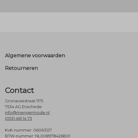
Footer
Algemene voorwaarden
Retourneren
Contact
Gronausestraat 1175
7534 AG Enschede
info@mengermode.nl
(053) 461 14 73
KvK-nummer: 06063127
BTW-nummer: NL008978426B01