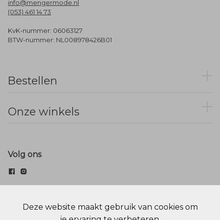
info@mengermode.nl
(053) 461 14 73
KvK-nummer: 06063127
BTW-nummer: NL008978426B01
Bestellen
Onze winkels
Volg ons
© Menger Mode
Deze website maakt gebruik van cookies om
je ervaring te verbeteren.