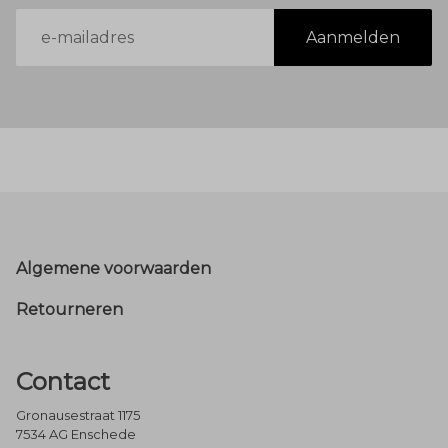
E-
Aanmelden
mailadres
Footer
Algemene voorwaarden
Retourneren
Contact
Gronausestraat 1175
7534 AG Enschede