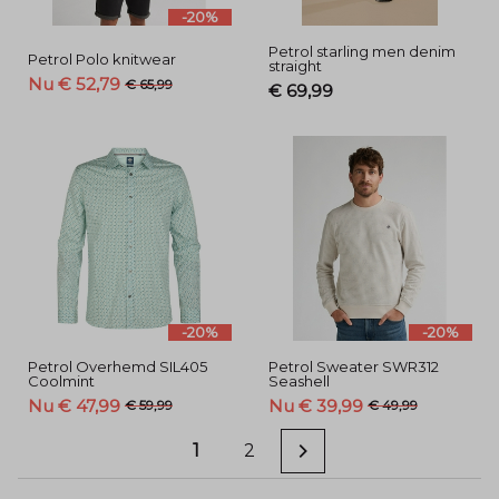
-20%
Petrol starling men denim
Petrol Polo knitwear
straight
Nu € 52,79
€ 65,99
€ 69,99
-20%
-20%
Petrol Overhemd SIL405
Petrol Sweater SWR312
Coolmint
Seashell
Nu € 47,99
Nu € 39,99
€ 59,99
€ 49,99
1
2