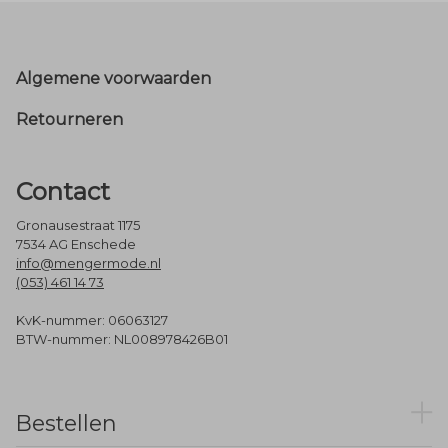
Footer
Algemene voorwaarden
Retourneren
Contact
Gronausestraat 1175
7534 AG Enschede
info@mengermode.nl
(053) 461 14 73
KvK-nummer: 06063127
BTW-nummer: NL008978426B01
Bestellen