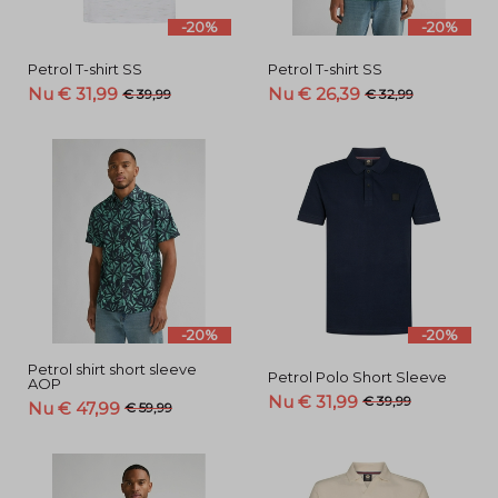
herenmode
-20%
-20%
|
Petrol T-shirt SS
Petrol T-shirt SS
Nu € 31,99
Nu € 26,39
€ 39,99
€ 32,99
Menger
Mode
-
Menger
Mode
-20%
-20%
Petrol shirt short sleeve
Petrol Polo Short Sleeve
AOP
Nu € 31,99
€ 39,99
Nu € 47,99
€ 59,99