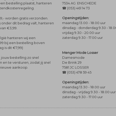
een bestelling plaatst, hanteren
7534 AG ENSCHEDE
rzendkostenregeling.
☎ (053) 461 14 73
Openingstijden:
9,- worden gratis verzonden.
maandag 13.00 - 18.00 uur
 onder dit bedrag valt, hanteren
dinsdag - donderdag 9.30 - 18.0
 van €3,99.
vrijdag 9.30 - 20.00 uur
zaterdag 9.30 - 17.00 uur
lgië hanteren wij een
99 bij een bestelling boven
g is dit €7,99)
Menger Mode Losser
Damesmode
jouw bestelling zo snel
De Brink 29
en te versturen, zodat jij snel
7581 JC LOSSER
 nieuwe aankoop.
☎ (053) 478 59 45
Openingstijden:
maandag 13.30 - 18.00 uur
dinsdag - vrijdag 9.30 - 18.00 uur
zaterdag 9.30 - 17.00 uur