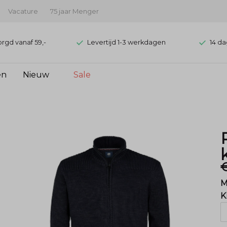
Vacature
75 jaar Menger
orgd vanaf 59,-
Levertijd 1-3 werkdagen
14 da
en
Nieuw
Sale
M
K