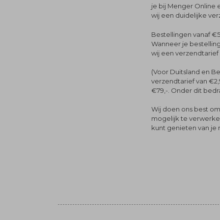
je bij Menger Online 
wij een duidelijke ve
Bestellingen vanaf €5
Wanneer je bestelling
wij een verzendtarief
(Voor Duitsland en Be
verzendtarief van €2,
€79,-. Onder dit bedra
Wij doen ons best om 
mogelijk te verwerken 
kunt genieten van je