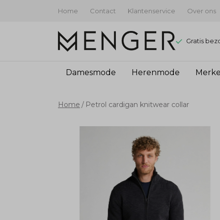
Home
Contact
Klantenservice
Over ons
Gratis bez
Damesmode
Herenmode
Merk
Petrol
Home
Petrol cardigan knitwear collar
cardigan
knitwear
collar
-
Menger