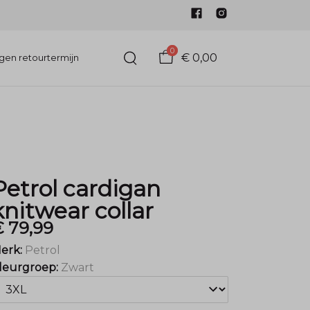
0
€ 0,00
gen retourtermijn
Petrol cardigan
knitwear collar
€ 79,99
erk:
Petrol
leurgroep:
Zwart