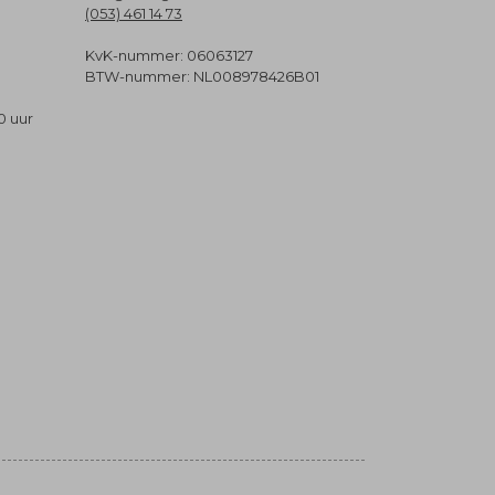
(053) 461 14 73
KvK-nummer: 06063127
BTW-nummer: NL008978426B01
0 uur