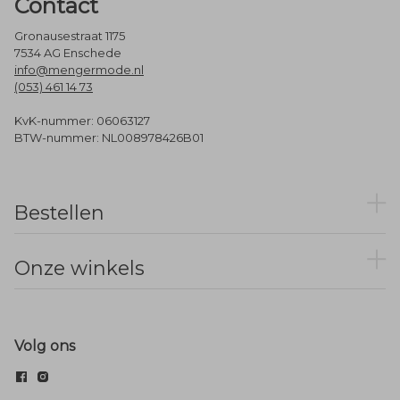
Contact
Gronausestraat 1175
7534 AG Enschede
info@mengermode.nl
(053) 461 14 73
KvK-nummer: 06063127
BTW-nummer: NL008978426B01
Bestellen
Onze winkels
Volg ons