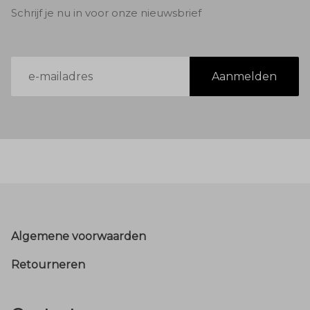
Schrijf je nu in voor onze nieuwsbrief
E-
Aanmelden
mailadres
Footer
Algemene voorwaarden
Retourneren