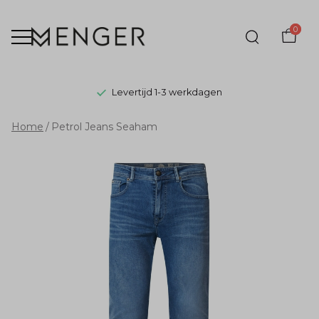
0
Levertijd 1-3 werkdagen
Petrol
Home
Petrol Jeans Seaham
Jeans
Seaham
-
Menger
Mode