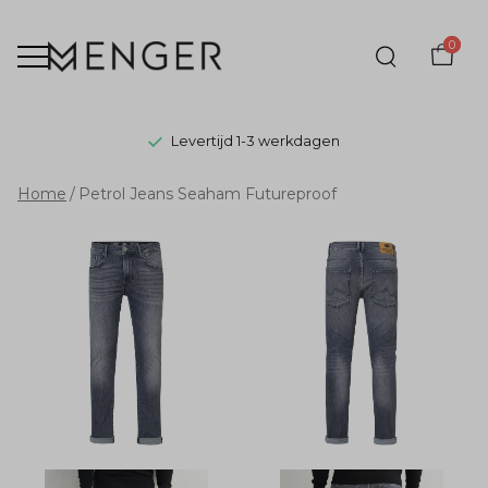
0
Levertijd 1-3 werkdagen
Petrol
Home
Petrol Jeans Seaham Futureproof
Jeans
Seaham
Futureproof
-
Menger