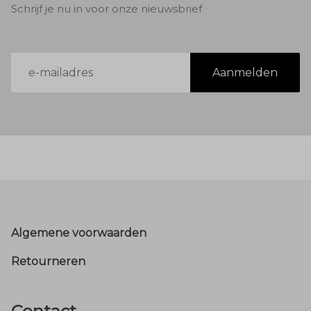
Schrijf je nu in voor onze nieuwsbrief
E-
Aanmelden
mailadres
Footer
Algemene voorwaarden
Retourneren