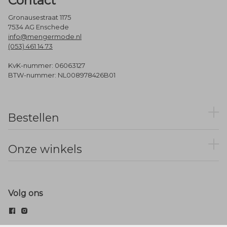
Contact
Gronausestraat 1175
7534 AG Enschede
info@mengermode.nl
(053) 461 14 73
KvK-nummer: 06063127
BTW-nummer: NL008978426B01
Bestellen
Onze winkels
Volg ons