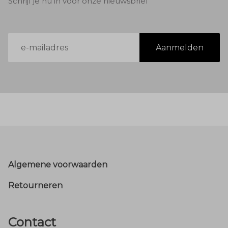
Schrijf je nu in voor onze nieuwsbrief
E-
Aanmelden
mailadres
Footer
Algemene voorwaarden
Retourneren
Contact