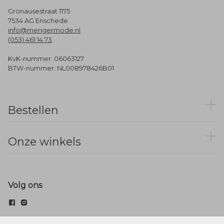
Gronausestraat 1175
7534 AG Enschede
info@mengermode.nl
(053) 461 14 73
KvK-nummer: 06063127
BTW-nummer: NL008978426B01
Bestellen
Onze winkels
Volg ons