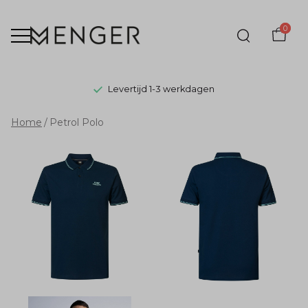
0
Levertijd 1-3 werkdagen
Petrol
Home
Petrol Polo
Polo
-
Menger
Mode