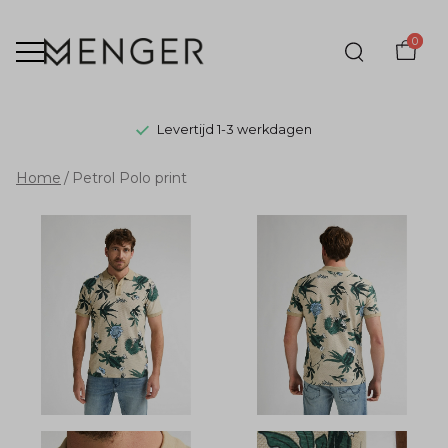
0
Levertijd 1-3 werkdagen
Petrol
Home
Petrol Polo print
Polo
print
-
Menger
Mode