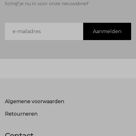
Schrijf je nu in voor onze nieuwsbrief
E-
Aanmelden
mailadres
Footer
Algemene voorwaarden
Retourneren
Contact