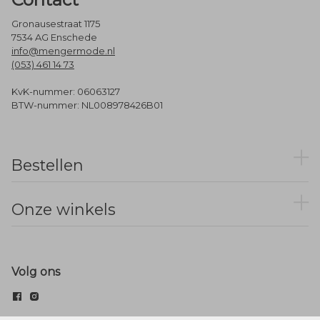
Gronausestraat 1175
7534 AG Enschede
info@mengermode.nl
(053) 461 14 73
KvK-nummer: 06063127
BTW-nummer: NL008978426B01
Bestellen
Onze winkels
Volg ons