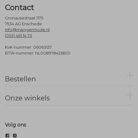
Contact
Gronausestraat 1175
7534 AG Enschede
info@mengermode.nl
(053) 461 14 73
KvK-nummer: 06063127
BTW-nummer: NL008978426B01
Bestellen
Onze winkels
Volg ons