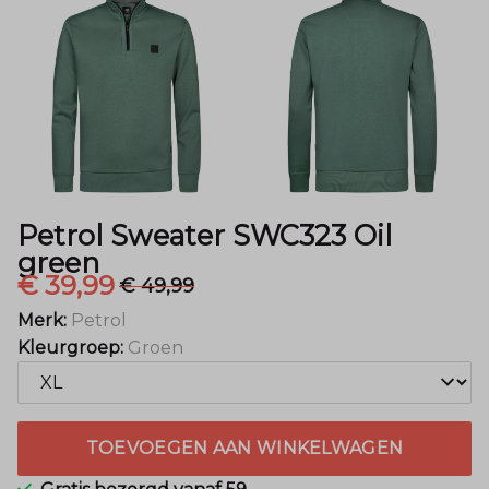
Menger
Mode
Petrol Sweater SWC323 Oil
green
€ 39,99
€ 49,99
Merk:
Petrol
Kleurgroep:
Groen
TOEVOEGEN AAN WINKELWAGEN