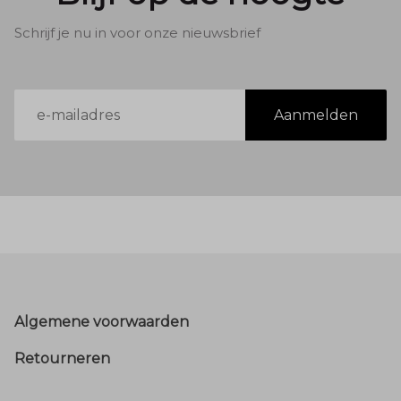
Schrijf je nu in voor onze nieuwsbrief
E-
Aanmelden
mailadres
Footer
Algemene voorwaarden
Retourneren