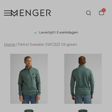
0
Levertijd 1-3 werkdagen
Petrol
Home
Petrol Sweater SWC323 Oil green
Sweater
SWC323
Oil
green
-