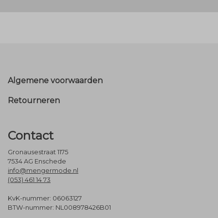
Footer
Algemene voorwaarden
Retourneren
Contact
Gronausestraat 1175
7534 AG Enschede
info@mengermode.nl
(053) 461 14 73
KvK-nummer: 06063127
BTW-nummer: NL008978426B01