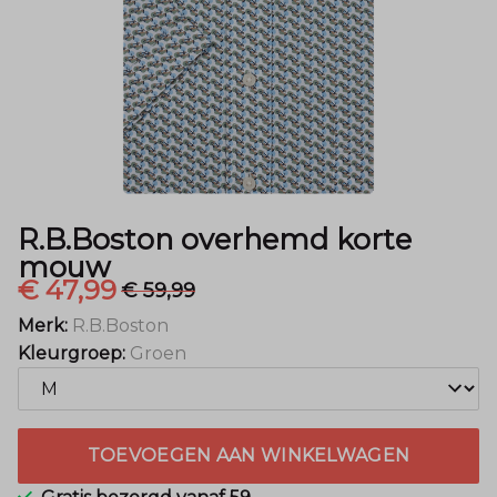
Mode
R.B.Boston overhemd korte
mouw
€ 47,99
€ 59,99
Merk:
R.B.Boston
Kleurgroep:
Groen
TOEVOEGEN AAN WINKELWAGEN