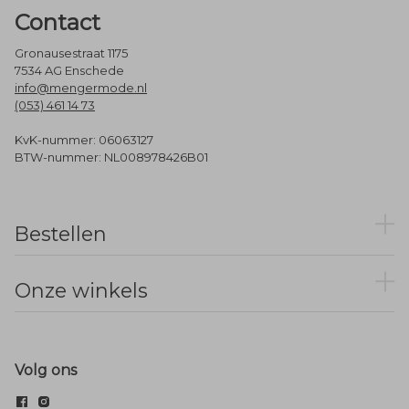
Contact
Gronausestraat 1175
7534 AG Enschede
info@mengermode.nl
(053) 461 14 73
KvK-nummer: 06063127
BTW-nummer: NL008978426B01
Bestellen
Onze winkels
Volg ons