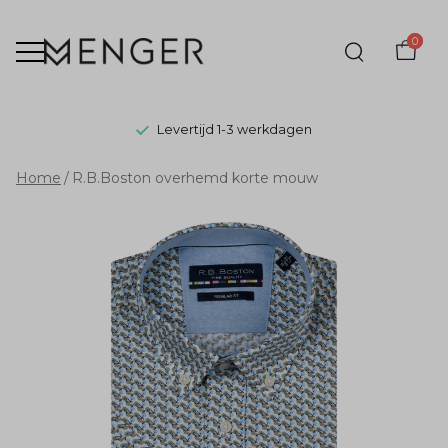
0
Levertijd 1-3 werkdagen
R.B.Boston
Home
R.B.Boston overhemd korte mouw
overhemd
korte
mouw
-
Menger