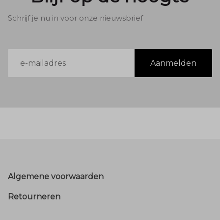
Schrijf je nu in voor onze nieuwsbrief
E-
Aanmelden
mailadres
Footer
Algemene voorwaarden
Retourneren