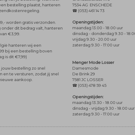
een bestelling plaatst, hanteren
7534 AG ENSCHEDE
rzendkostenregeling.
☎ (053) 461 14 73
Openingstijden:
9,- worden gratis verzonden.
maandag 13.00 - 18.00 uur
 onder dit bedrag valt, hanteren
dinsdag - donderdag 9.30 - 18.0
 van €3,99.
vrijdag 9.30 - 20.00 uur
zaterdag 9.30 - 17.00 uur
lgië hanteren wij een
99 bij een bestelling boven
g is dit €7,99)
Menger Mode Losser
Damesmode
jouw bestelling zo snel
De Brink 29
en te versturen, zodat jij snel
7581 JC LOSSER
 nieuwe aankoop.
☎ (053) 478 59 45
Openingstijden:
maandag 13.30 - 18.00 uur
dinsdag - vrijdag 9.30 - 18.00 uur
zaterdag 9.30 - 17.00 uur