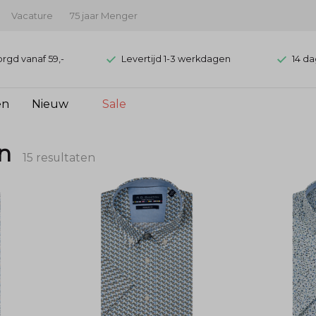
Vacature
75 jaar Menger
orgd vanaf 59,-
Levertijd 1-3 werkdagen
14 da
en
Nieuw
Sale
n
15 resultaten