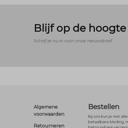
Blijf op de hoogte
Schrijf je nu in voor onze nieuwsbrief
Footer
Bestellen
Algemene
voorwaarden
Bij ons kun je niet al
betaalbare kleding, 
Retourneren
betrouwbare verzendi