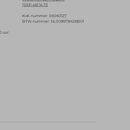
(053) 461 14 73
KvK-nummer: 06063127
BTW-nummer: NL008978426B01
0 uur