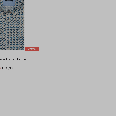
-20%
overhemd korte
9
€ 59,99