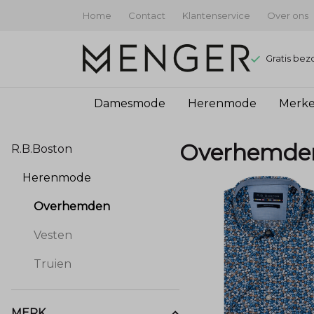
Home
Contact
Klantenservice
Over ons
Gratis bez
Damesmode
Herenmode
Merk
Overhemden
Overhemde
R.B.Boston
-
Herenmode
Menger
Overhemden
Mode
Vesten
Truien
MERK