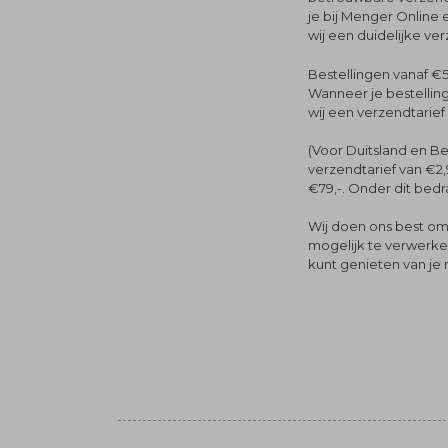
je bij Menger Online 
wij een duidelijke ve
Bestellingen vanaf €5
Wanneer je bestelling
wij een verzendtarief
(Voor Duitsland en Be
verzendtarief van €2,
€79,-. Onder dit bedra
Wij doen ons best om 
mogelijk te verwerken 
kunt genieten van je