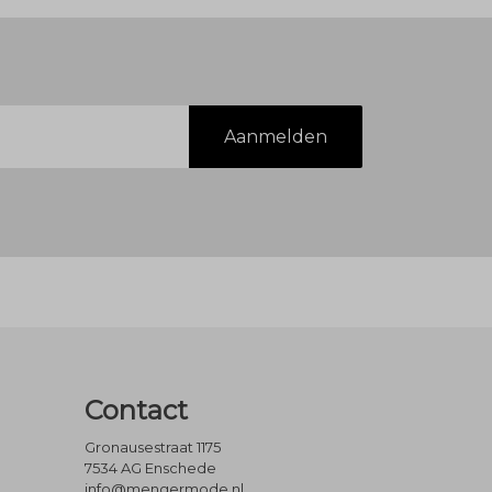
Aanmelden
Contact
Gronausestraat 1175
7534 AG Enschede
info@mengermode.nl