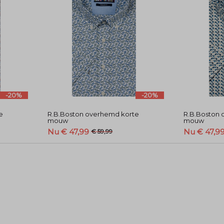
-20%
-20%
e
R.B.Boston overhemd korte
R.B.Boston 
mouw
mouw
Nu € 47,99
Nu € 47,9
€ 59,99