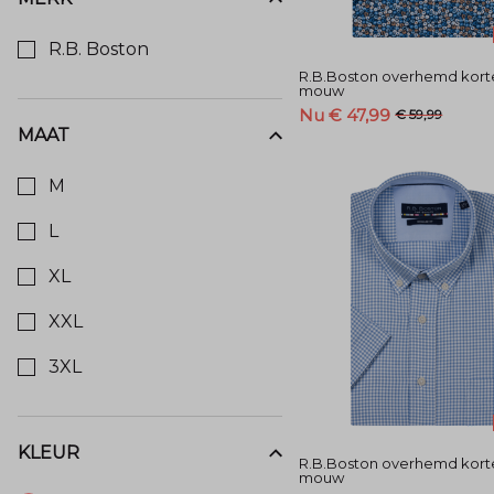
Kies een Merk om op te filteren
R.B. Boston
R.B.Boston overhemd kort
mouw
Nu € 47,99
€ 59,99
MAAT
Kies een Maat om op te filteren
M
L
XL
XXL
3XL
KLEUR
R.B.Boston overhemd kort
Kies een Kleur om op te filteren
mouw