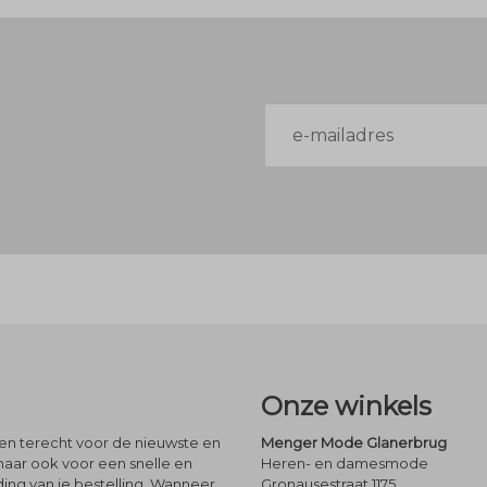
E-
mailadres
Onze winkels
leen terecht voor de nieuwste en
Menger Mode Glanerbrug
maar ook voor een snelle en
Heren- en damesmode
ng van je bestelling. Wanneer
Gronausestraat 1175