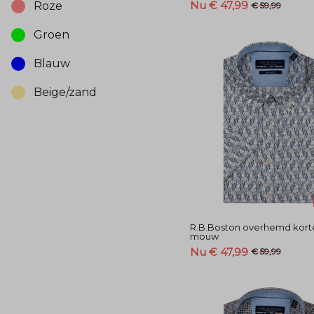
Nu € 47,99
Roze
€ 59,99
Groen
Blauw
Beige/zand
R.B.Boston overhemd kort
mouw
Nu € 47,99
€ 59,99