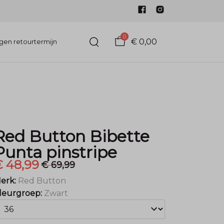
0
€ 0,00
gen retourtermijn
Red Button Bibette
Punta pinstripe
€ 48,99
€ 69,99
erk:
Red Button
leurgroep:
Zwart