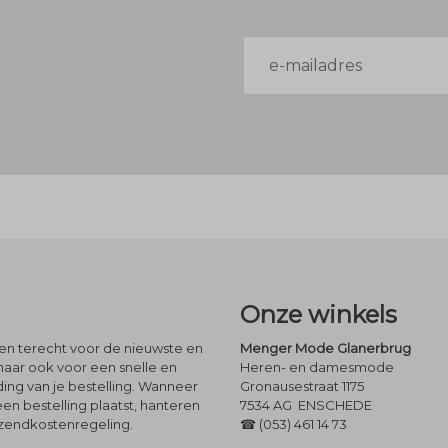
E-
mailadres
Onze winkels
leen terecht voor de nieuwste en
Menger Mode Glanerbrug
maar ook voor een snelle en
Heren- en damesmode
ng van je bestelling. Wanneer
Gronausestraat 1175
een bestelling plaatst, hanteren
7534 AG ENSCHEDE
rzendkostenregeling.
☎ (053) 461 14 73