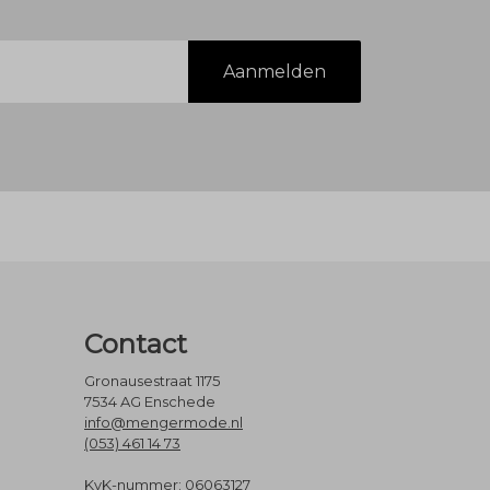
Aanmelden
Contact
Gronausestraat 1175
7534 AG Enschede
info@mengermode.nl
(053) 461 14 73
KvK-nummer: 06063127