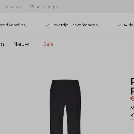
Vacature
75 jaar Menger
orgd vanaf 59,-
Levertijd 1-3 werkdagen
14 da
en
Nieuw
Sale
M
K