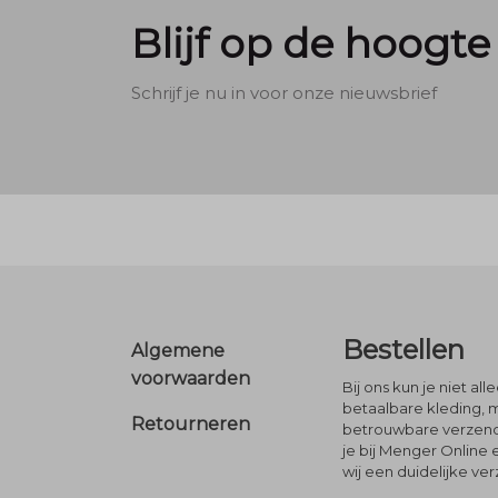
Blijf op de hoogte
Schrijf je nu in voor onze nieuwsbrief
Footer
Bestellen
Algemene
voorwaarden
Bij ons kun je niet al
betaalbare kleding, 
Retourneren
betrouwbare verzendi
je bij Menger Online 
wij een duidelijke ve