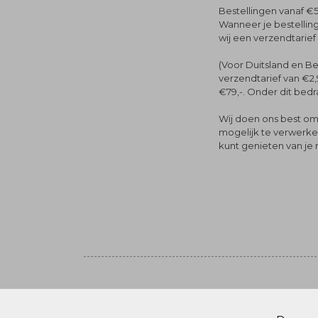
Bestellingen vanaf €5
Wanneer je bestelling
wij een verzendtarief
(Voor Duitsland en Be
verzendtarief van €2,
€79,-. Onder dit bedra
Wij doen ons best om 
mogelijk te verwerken 
kunt genieten van je
Volg ons
© Menger Mode