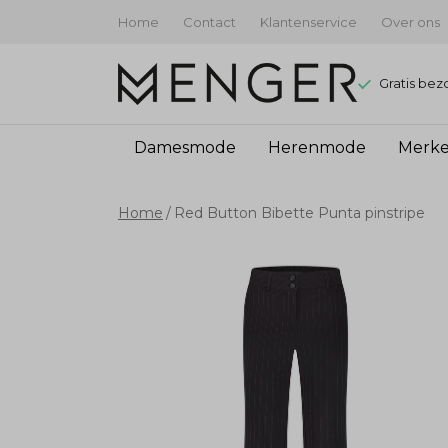
Home
Contact
Klantenservice
Over ons
Gratis bez
Damesmode
Herenmode
Merk
Red
Home
Red Button Bibette Punta pinstripe
Button
Bibette
Punta
pinstripe
-