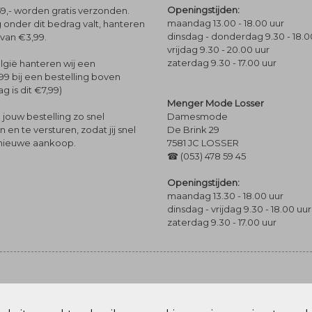
Openingstijden:
9,- worden gratis verzonden.
maandag 13.00 - 18.00 uur
 onder dit bedrag valt, hanteren
dinsdag - donderdag 9.30 - 18.0
 van €3,99.
vrijdag 9.30 - 20.00 uur
zaterdag 9.30 - 17.00 uur
lgië hanteren wij een
99 bij een bestelling boven
g is dit €7,99)
Menger Mode Losser
Damesmode
jouw bestelling zo snel
De Brink 29
en te versturen, zodat jij snel
7581 JC LOSSER
 nieuwe aankoop.
☎ (053) 478 59 45
Openingstijden:
maandag 13.30 - 18.00 uur
dinsdag - vrijdag 9.30 - 18.00 uur
zaterdag 9.30 - 17.00 uur