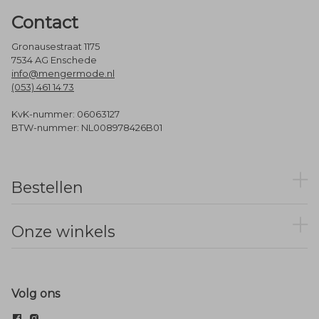
Contact
Gronausestraat 1175
7534 AG Enschede
info@mengermode.nl
(053) 461 14 73
KvK-nummer: 06063127
BTW-nummer: NL008978426B01
Bestellen
Onze winkels
Volg ons