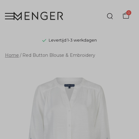
0
Levertijd 1-3 werkdagen
Red
Home
Red Button Blouse & Embroidery
Button
Blouse
&
Embroidery
-