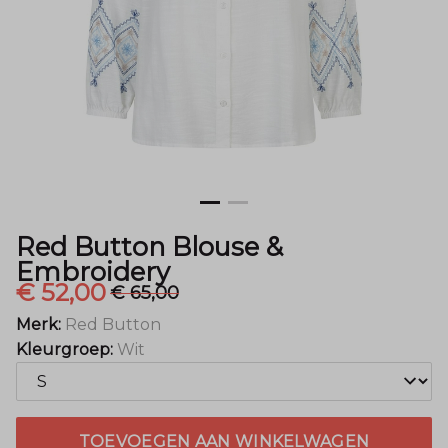
Menger
Mode
Red Button Blouse &
Embroidery
€ 52,00
€ 65,00
Merk:
Red Button
Kleurgroep:
Wit
TOEVOEGEN AAN WINKELWAGEN