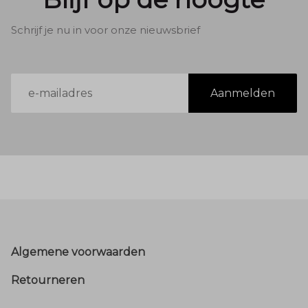
Schrijf je nu in voor onze nieuwsbrief
E-
Aanmelden
mailadres
Footer
Algemene voorwaarden
Retourneren