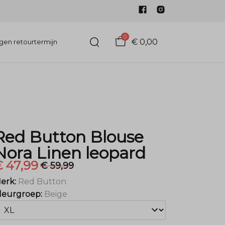
0
€ 0,00
gen retourtermijn
Red Button Blouse
Nora Linen leopard
 47,99
€ 59,99
erk:
Red Button
leurgroep:
Beige