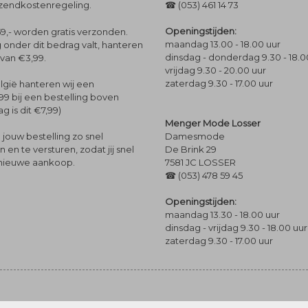
rzendkostenregeling.
☎ (053) 461 14 73
Openingstijden:
9,- worden gratis verzonden.
maandag 13.00 - 18.00 uur
 onder dit bedrag valt, hanteren
dinsdag - donderdag 9.30 - 18.0
 van €3,99.
vrijdag 9.30 - 20.00 uur
zaterdag 9.30 - 17.00 uur
lgië hanteren wij een
99 bij een bestelling boven
g is dit €7,99)
Menger Mode Losser
Damesmode
jouw bestelling zo snel
De Brink 29
en te versturen, zodat jij snel
7581 JC LOSSER
 nieuwe aankoop.
☎ (053) 478 59 45
Openingstijden:
maandag 13.30 - 18.00 uur
dinsdag - vrijdag 9.30 - 18.00 uur
zaterdag 9.30 - 17.00 uur