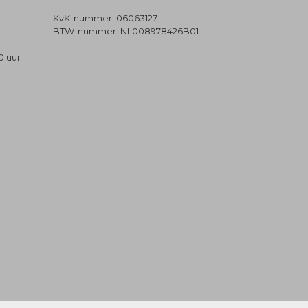
KvK-nummer: 06063127
BTW-nummer: NL008978426B01
0 uur