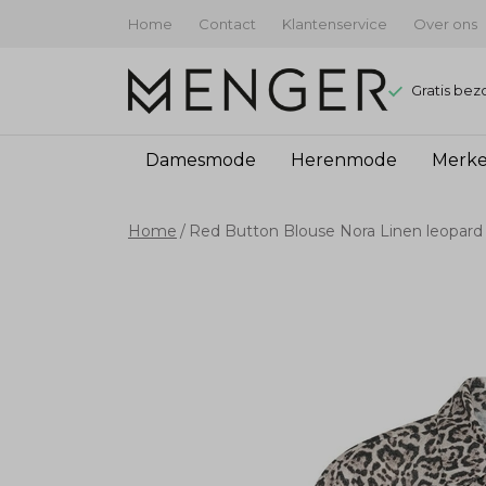
Home
Contact
Klantenservice
Over ons
Gratis bez
Damesmode
Herenmode
Merk
Red
Home
Red Button Blouse Nora Linen leopard
Button
Blouse
Nora
Linen
leopard