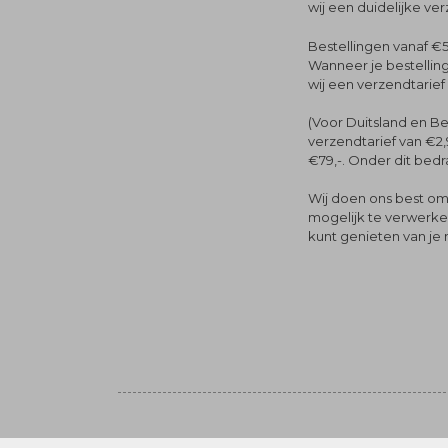
wij een duidelijke ve
Bestellingen vanaf €5
Wanneer je bestelling
wij een verzendtarief
(Voor Duitsland en Be
verzendtarief van €2,
€79,-. Onder dit bedra
Wij doen ons best om 
mogelijk te verwerken 
kunt genieten van je