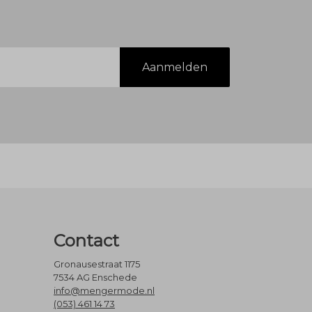
Aanmelden
Contact
Gronausestraat 1175
7534 AG Enschede
info@mengermode.nl
(053) 461 14 73