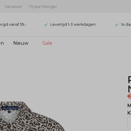
Vacature
75 jaar Menger
orgd vanaf 59,-
Levertijd 1-3 werkdagen
14 da
en
Nieuw
Sale
€
M
K