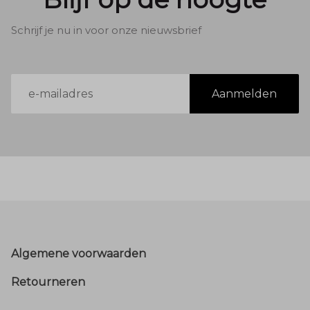
Schrijf je nu in voor onze nieuwsbrief
E-
Aanmelden
mailadres
Footer
Algemene voorwaarden
Retourneren