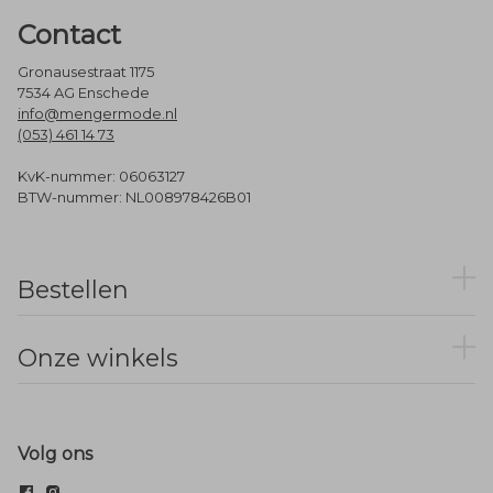
Contact
Gronausestraat 1175
7534 AG Enschede
info@mengermode.nl
(053) 461 14 73
KvK-nummer: 06063127
BTW-nummer: NL008978426B01
Bestellen
Onze winkels
Volg ons