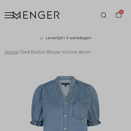
0
Levertijd 1-3 werkdagen
Red
Home
Red Button Blouse Victoria denim
Button
Blouse
Victoria
denim
-