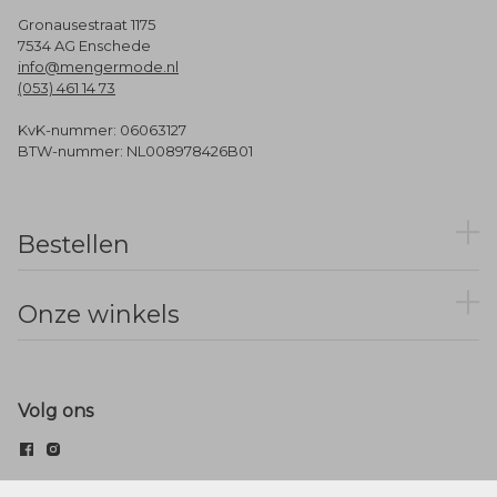
Gronausestraat 1175
7534 AG Enschede
info@mengermode.nl
(053) 461 14 73
KvK-nummer: 06063127
BTW-nummer: NL008978426B01
Bestellen
Onze winkels
Volg ons