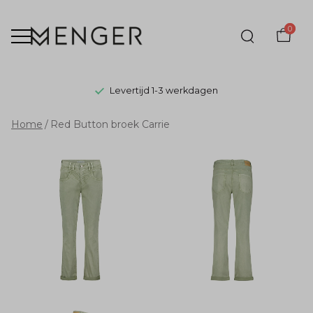
0
Levertijd 1-3 werkdagen
Red
Home
Red Button broek Carrie
Button
broek
Carrie
-
Menger