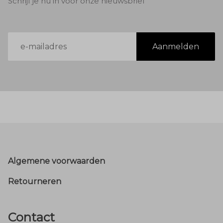
Schrijf je nu in voor onze nieuwsbrief
E-
Aanmelden
mailadres
Footer
Algemene voorwaarden
Retourneren
Contact