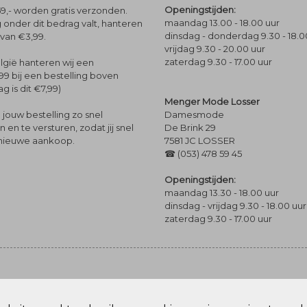
Openingstijden:
9,- worden gratis verzonden.
maandag 13.00 - 18.00 uur
 onder dit bedrag valt, hanteren
dinsdag - donderdag 9.30 - 18.0
 van €3,99.
vrijdag 9.30 - 20.00 uur
zaterdag 9.30 - 17.00 uur
lgië hanteren wij een
99 bij een bestelling boven
g is dit €7,99)
Menger Mode Losser
Damesmode
jouw bestelling zo snel
De Brink 29
en te versturen, zodat jij snel
7581 JC LOSSER
 nieuwe aankoop.
☎ (053) 478 59 45
Openingstijden:
maandag 13.30 - 18.00 uur
dinsdag - vrijdag 9.30 - 18.00 uur
zaterdag 9.30 - 17.00 uur