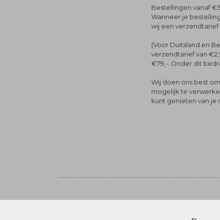
Bestellingen vanaf €5
Wanneer je bestelling
wij een verzendtarief
(Voor Duitsland en Be
verzendtarief van €2,
€79,-. Onder dit bedra
Wij doen ons best om 
mogelijk te verwerken 
kunt genieten van je
Volg ons
© Menger Mode