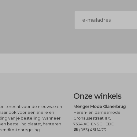
E-
mailadres
Onze winkels
leen terecht voor de nieuwste en
Menger Mode Glanerbrug
maar ook voor een snelle en
Heren- en damesmode
ng van je bestelling. Wanneer
Gronausestraat 1175
een bestelling plaatst, hanteren
7534 AG ENSCHEDE
rzendkostenregeling.
☎ (053) 461 14 73