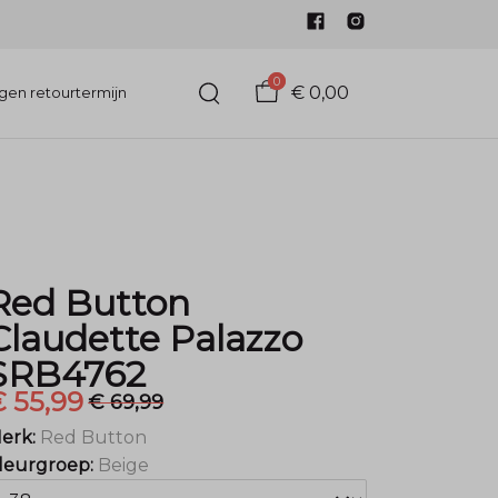
0
€ 0,00
gen retourtermijn
Red Button
Claudette Palazzo
SRB4762
 55,99
€ 69,99
erk:
Red Button
leurgroep:
Beige