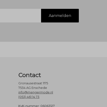
Aanmelden
Contact
Gronausestraat 1175
7534 AG Enschede
info@mengermode.nl
(053) 461 14 73
KvK-nummer: 06063127