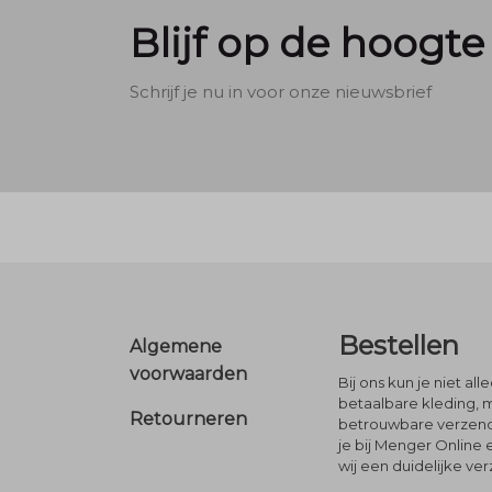
Blijf op de hoogte
Schrijf je nu in voor onze nieuwsbrief
Footer
Bestellen
Algemene
voorwaarden
Bij ons kun je niet al
betaalbare kleding, 
Retourneren
betrouwbare verzendi
je bij Menger Online 
wij een duidelijke ve