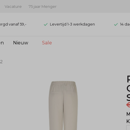
Vacature
75 jaar Menger
orgd vanaf 59,-
Levertijd 1-3 werkdagen
14 da
en
Nieuw
Sale
62
€
M
K