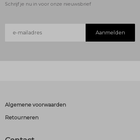
Schrijf je nu in voor onze nieuwsbrief
E-
Aanmelden
mailadres
Footer
Algemene voorwaarden
Retourneren