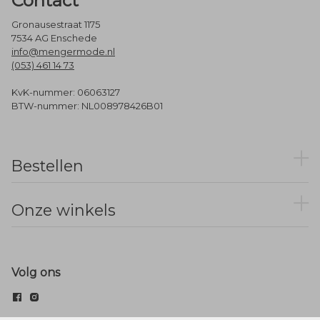
Contact
Gronausestraat 1175
7534 AG Enschede
info@mengermode.nl
(053) 461 14 73
KvK-nummer: 06063127
BTW-nummer: NL008978426B01
Bestellen
Onze winkels
Volg ons