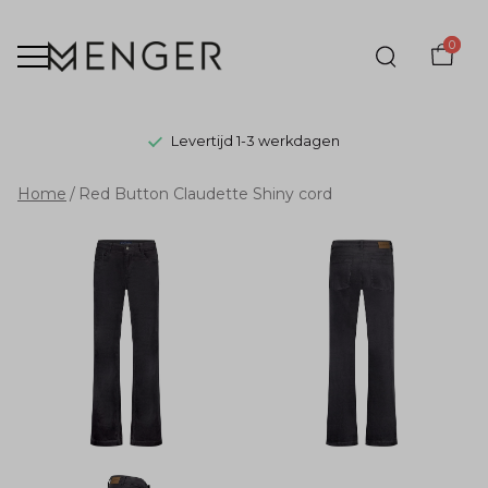
0
Levertijd 1-3 werkdagen
Red
Home
Red Button Claudette Shiny cord
Button
Claudette
Shiny
cord
-